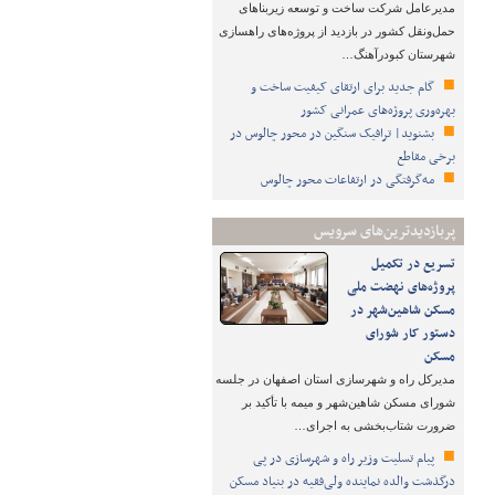
مدیرعامل شرکت ساخت و توسعه زیربناهای
حمل‌ونقل کشور در بازدید از پروژه‌های راهسازی
شهرستان کبودرآهنگ…
گام جدید برای ارتقای کیفیت ساخت و
بهره‌وری پروژه‌های عمرانی کشور
بشنوید| ترافیک سنگین در محور چالوس در
برخی مقاطع
مه‌گرفتگی در ارتفاعات محور چالوس
پربازدیدترین‌های سرویس
تسریع در تکمیل
پروژه‌های نهضت ملی
مسکن شاهین‌شهر در
دستور کار شورای
مسکن
مدیرکل راه و شهرسازی استان اصفهان در جلسه
شورای مسکن شاهین‌شهر و میمه با تأکید بر
ضرورت شتاب‌بخشی به اجرای…
پیام تسلیت وزیر راه و شهرسازی در پی
درگذشت والده نماینده ولی‌فقیه در بنیاد مسکن