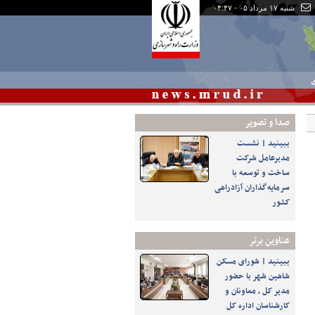
شنبه ۱۷ مرداد ۰۵ - ۰۴:۴۷
ی
صدا و تصوير
ببینید | نشست
مدیرعامل شرکت
ساخت و توسعه با
سرمایه‌گذاران آزادراهی
کشور
عناوین برتر
ببینید | شورای مسکن
شاهین شهر با حضور
مدیر کل ، معاونان و
کارشناسان اداره کل