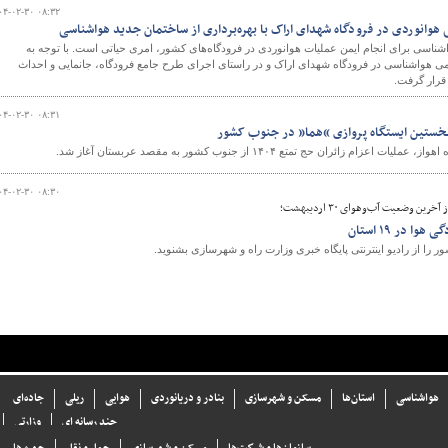
۰۴-۰۲-۳۰ ۰۸:۳۲
هوانوردی در فرودگاه شهدای اراک با بهره‌برداری از ساختمان جدید هواشناسی
واشناسی برای انجام ایمن عملیات هوانوردی در فرودگاه‌های کشور، امری حیاتی است. با توجه به
ی هواشناسی در فرودگاه شهدای اراک و در راستای اجرای طرح جامع فرودگاه، جانمایی و احداث
قرار گرفت.
۰۴-۰۲-۳۰ ۰۸:۳۱
ز نخستین ایستگاه پروازی “هما” در جنوب کشور
زام زائران حج تمتع ۱۴۰۴ از جنوب کشور به مقصد عربستان آغاز شد.
۰۴-۰۲-۳۰ ۰۸:۳۰
رین وضعیت آب‌وهوای ۳۰ اردیبهشت؛
 در ۱۹ استان
ا از رادیو اینترنتی پایگاه خبری وزارت راه و شهرسازی بشنوید.
هواشناسی
استان‌ها
مسکن و شهرسازی
بنادر و دریانوردی
هوایی
ریلی
جاده‌ای
چند رسانه ای
وزارتی