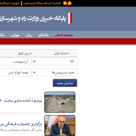
صفحه اصلی
جاده‌ای
ریلی
هوایی
بناد
««ماه قبل
«روز قبل
نمایش همه
ویدیو| آماده سازی سایت ۹۰ هکتاری طرح نهضت ملی مسکن محمدآباد سیستان
برگزاری جشنواره فرهنگی ورز
مدیر کل خدمات پشتیبانی و رفا