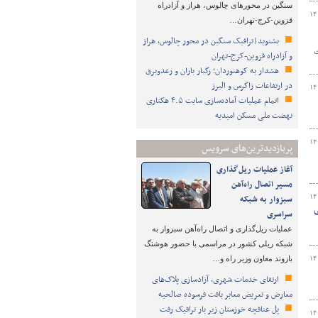
سنگین در محورهای چالوس، هراز و آزادراه
۱۴
قزوین-کرج-تهران…
بشنوید|ترافیک سنگین در محور چالوس، هراز
ث
و آزادراه قزوین-کرج-تهران
هشدار به کوهنوردان؛ رگبار باران و رعدوبرق
در ارتفاعات زاگرس و البرز
۱۴
اتمام عملیات آماده‌سازی سایت ۴.۵ هکتاری
نهضت ملی مسکن امیدیه
۱۴
پربازدیدترین‌های سرویس
آغاز عملیات ریل‌گذاری
مسیر اتصال راه‌آهن
۱۴
سبزوار به شبکه
ی
سراسری
عملیات ریل‌گذاری و اتصال راه‌آهن سبزوار به
شبکه ریلی کشور در مراسمی با حضور هوشنگ
۱۴
بازوند معاون وزیر راه و…
ارتقای خدمات شهری، آزادسازی پلاک‌های
معارض و تعریض معابر بافت فرسوده صالحیه
پل عنافچه خوزستان زیر بار ترافیک رفت
۱۴