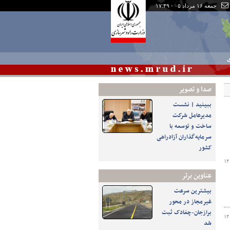
جمعه ۱۶ مرداد ۰۵ - ۱۷:۴۹
ی
صدا و تصوير
ببینید | نشست
مدیرعامل شرکت
ساخت و توسعه با
سرمایه‌گذاران آزادراهی
کشور
۱۴
عناوین برتر
بیشترین سرعت
غیرمجاز در محور
برازجان-چغادک ثبت
۱۴
شد