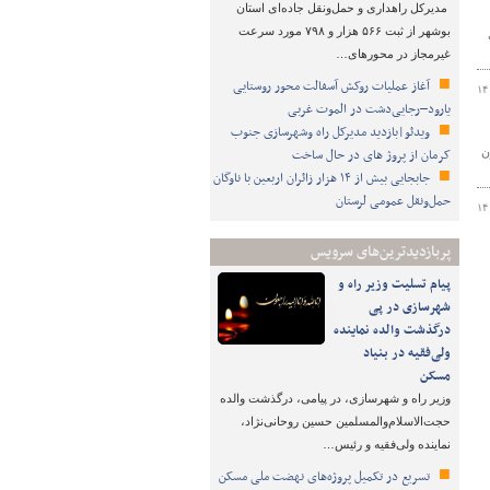
مدیرکل راهداری و حمل‌ونقل جاده‌ای استان
بوشهر از ثبت ۵۶۶ هزار و ۷۹۸ مورد سرعت
غیرمجاز در محورهای…
آغاز عملیات روکش آسفالت محور روستایی
۱۴
یارود–رجایی‌دشت در الموت غربی
ویدئو|بازدید مدیرکل راه وشهرسازی جنوب
کرمان از پروژ های در حال ساخت
نون
جابجایی بیش از ۱۴ هزار زائران اربعین با ناوگان
حمل‌ونقل عمومی لرستان
۱۴
پربازدیدترین‌های سرویس
پیام تسلیت وزیر راه و
شهرسازی در پی
درگذشت والده نماینده
ولی‌فقیه در بنیاد
مسکن
وزیر راه و شهرسازی، در پیامی، درگذشت والده
حجت‌الاسلام‌والمسلمین حسین روحانی‌نژاد،
نماینده ولی‌فقیه و رئیس…
تسریع در تکمیل پروژه‌های نهضت ملی مسکن