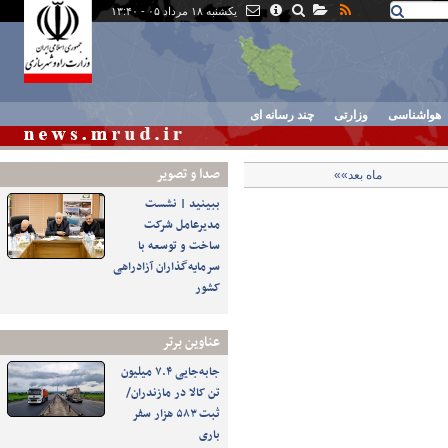
یکشنبه ۱۸ مرداد ۰۵ - ۱۳:۴۰
هواشناسی
وزارتی
چند رسانه ای
صدا و تصوير
ماه بعد»»
ببینید | نشست
مدیرعامل شرکت
ساخت و توسعه با
سرمایه‌گذاران آزادراهی
کشور
عناوین برتر
جابه‌جایی ۷.۴ میلیون
تن کالا در مازندران/
ثبت ۵۸۳ هزار سفر
باری