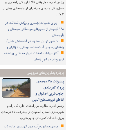
رئیس اداره حمل‌ونقل کالا اداره کل راهداری و
حمل‌ونقل جاده‌ای مازندران از جابه‌جایی بیش از
۷.۴…
اجرای عملیات بهسازی و روکش آسفالت در
۱۶۸ کیلومتر از محورهای مواصلاتی سیستان و
بلوچستان
کریدور تهران–مشهد در آماده‌باش کامل /
راهداری سمنان آماده خدمت‌رسانی به زائران و…
آغاز عملیات احداث دیوار حفاظتی رودخانه
قوری‌چای در ابهر زنجان
پربازدیدترین‌های سرویس
پیشرفت ۷۵ درصدی
پروژه کمربندی
جنوب‌غربی اصفهان و
تقاطع غیرهمسطح آبنیل
رئیس اداره نظارت بر راه‌های اداره کل راه و
شهرسازی استان اصفهان از پیشرفت ۷۵ درصدی
پروژه احداث کمربندی جنوب‌غربی…
هوشمندسازی فرآیندهای کمیسیون ماده ۵ و