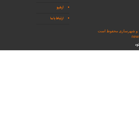
آرشیو
ارتباط با ما
اه و شهرسازی محفوظ است
وه