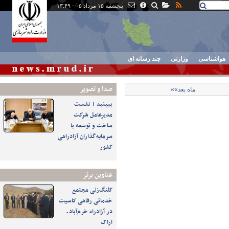
پنجشنبه ۱۵ مرداد ۰۵ - ۱۳:۴۹
هواشناسی
وزارتی
چند رسانه ای
صدا و تصوير
ماه بعد»»
ببینید | نشست
مدیرعامل شرکت
ساخت و توسعه با
سرمایه‌گذاران آزادراهی
کشور
عناوین برتر
کلنگ‌زنی مجتمع
خدماتی رفاهی کاسیت
در آزادراه خرم‌آباد ـ
اراک