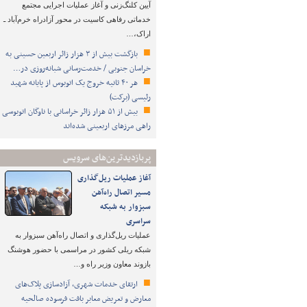
آیین کلنگ‌زنی و آغاز عملیات اجرایی مجتمع
خدماتی رفاهی کاسیت در محور آزادراه خرم‌آباد ـ
اراک،…
بازگشت بیش از ۳ هزار زائر اربعین حسینی به
خراسان جنوبی / خدمت‌رسانی شبانه‌روزی در…
هر ۴۰ ثانیه خروج یک اتوبوس از پایانه شهید
رئیسی (برکت)
بیش از ۵۱ هزار زائر خراسانی با ناوگان اتوبوسی
راهی مرزهای اربعینی شده‌اند
پربازدیدترین‌های سرویس
آغاز عملیات ریل‌گذاری
مسیر اتصال راه‌آهن
سبزوار به شبکه
سراسری
عملیات ریل‌گذاری و اتصال راه‌آهن سبزوار به
شبکه ریلی کشور در مراسمی با حضور هوشنگ
بازوند معاون وزیر راه و…
ارتقای خدمات شهری، آزادسازی پلاک‌های
معارض و تعریض معابر بافت فرسوده صالحیه