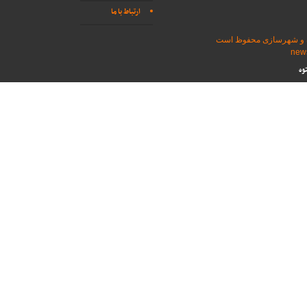
ارتباط با ما
اه و شهرسازی محفوظ است
وه