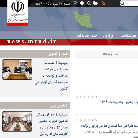
شنبه ۱۷ مرداد ۰۵ - ۰۵:۳۹
هواشناسی
وزارتی
چند رسانه ای
صدا و تصوير
ماه بعد»»
ببینید | نشست
مدیرعامل شرکت
ساخت و توسعه با
سرمایه‌گذاران آزادراهی
کشور
۱۴۰۴-۰۳-۰۳ ۰۶:۲۱
وشهر اردیبهشت ۱۴۰۴
عناوین برتر
ببینید | شورای مسکن
شاهین شهر با حضور
۱۴۰۴-۰۳-۰۳ ۰۶:۲۰
 طراحی ساختمان ها در برابر زلزله»
مدیر کل ، معاونان و
نشست تخصصی «تبیین رویکردها و تشریح تغییرات ویرایش پنجم آئین‌نامه طراحی ساختمان ها در برابر زلزله (استاندارد ۲۸۰۰)» با
کارشناسان اداره کل
شد.