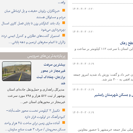
راه…
۱۴۰۴-۰۳-۰۳ ۰۶:۲۰
خبرنگاران، راویان حقیقت و پل ارتباطی میان
مردم و مسئولان هستند
یک باند کنارگذر رزن تا پایان فصل کاری امسال
بهره‌برداری می‌شود
۱۴۰۴-۰۳-۰۳ ۰۶:۲۰
استمرار گشت‌های نظارتی و کنترل ایمنی تردد
زائران تا اتمام سفرهای اربعین و دهه پایانی…
‌سطح زهک
مدیرکل راه و شهرسازی سیستان و بلوچستان با وجود طوفان شدید گرد و خاک در شمال این استان با سرعت ۱۱۲ کیلومتر بر ساعت و
پربازدیدترین‌های سرویس
بیشترین سرعت
۱۴۰۴-۰۳-۰۳ ۰۶:۱۹
غیرمجاز در محور
 تشدید فعالیت بادهای ۱۲۰ روزه در شمال استان خبر داد و گفت: وزش باد شدید امروز جمعه
برازجان-چغادک ثبت
شد
مدیرکل راهداری و حمل‌ونقل جاده‌ای استان
۱۴۰۴-۰۳-۰۳ ۰۶:۱۹
زی و مسکن شهرستان رامشیر
بوشهر از ثبت ۵۶۶ هزار و ۷۹۸ مورد سرعت
غیرمجاز در محورهای استان خبر…
تکمیل ۳ کیلومتر نخست محور خلعت‌آباد–
۱۴۰۴-۰۳-۰۳ ۰۶:۱۹
کبودرآهنگ در اولویت قرار دارد
آماده سازی زمین برای ساخت ۴۵ هزار واحد
مسکن محرومان / صرف ۳ همت منابع سازمان…
صلی نماز جمعه خرمشهر با حضور معاونین