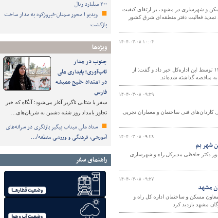
۳۰۰ میلیارد ریال
کن و شهرسازی در مشهد، بر ارتقای کیفیت
ویدیو ا محور سمنان-فیروزکوه به مدار ساخت
ه تمدید فعالیت دفتر منطقه‌ای شرق کشور
بازگشت
۱۴۰۴-۰۳-۰۸ ۱۰:۰۴
ویژه‌ها
جنوب در مدار
مدیرکل راه و شهرسازی جنوب کرمان، از برگزاری ۱۷ مناقصه در دو ماه نخست سال ۱۴۰۴ توسط این اداره‌کل خبر داد و گفت: از
تاب‌آوری؛ پایداری ملی
در امتداد خلیج همیشه
فارس
۱۴۰۴-۰۳-۰۸ ۰۹:۲۹
سفر با شتابی ناگزیر آغاز می‌شود؛ آنگاه که خبر
 کاردان‌های فنی ساختمان و معماران تجربی
تجاوز بامداد روز شنبه دشمن به شریان‌های…
ستاد ملی میناب پیگیر بازنگری در سرانه‌های
آموزشی، فرهنگی و ورزشی منطقه/…
۱۴۰۴-۰۳-۰۸ ۰۹:۲۸
 بم با حضور دکتر حافظی مدیرکل راه و شهرسازی
راهنمای سفر
۱۴۰۴-۰۳-۰۸ ۰۹:۲۷
ان مشهد
عاون مسکن و ساختمان اداره کل راه و
 مشهد بازدید کرد.