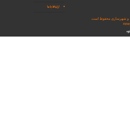
ارتباط با ما
اه و شهرسازی محفوظ است
وه