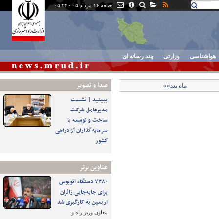
جمعه ۱۶ مرداد ۰۵ - ۰۵:۲۴
هواشناسی
وزارتی
چند رسانه ای
صدا و تصوير
ماه بعد»»
ببینید | نشست
مدیرعامل شرکت
ساخت و توسعه با
سرمایه‌گذاران آزادراهی
کشور
عناوین برتر
۷۳۸۰ دستگاه اتوبوس
برای جابه‌جایی زائران
اربعین به‌ کارگیری شد
معاون وزیر راه و