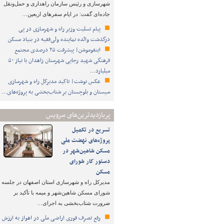
شهرسازی و رئیس سازمان راهداری و حمل‌ونقل
جاده‌ای گفت: در ایام سفرهای اربعین…
پیام تسلیت وزیر راه و شهرسازی در پی
درگذشت والده نماینده ولی‌فقیه در بنیاد مسکن
اینفوموشن| پیشرفت ۲۵ درصدی مجتمع
فرهنگی شهید رجایی شهرستان زاهدان با نیاز ۵۰
میلیارد…
عکس نوشت| تاکید مدیرکل راه و شهرسازی
سیستان و بلوچستان بر شتاب‌بخشی به پروژه‌های…
پربازدیدترین‌های سرویس
تسریع در تکمیل
پروژه‌های نهضت ملی
مسکن شاهین‌شهر در
دستور کار شورای
مسکن
مدیرکل راه و شهرسازی استان اصفهان در جلسه
شورای مسکن شاهین‌شهر و میمه با تأکید بر
ضرورت شتاب‌بخشی به اجرای…
رفع تصرف فوری اراضی ملی در اهواز به ارزش