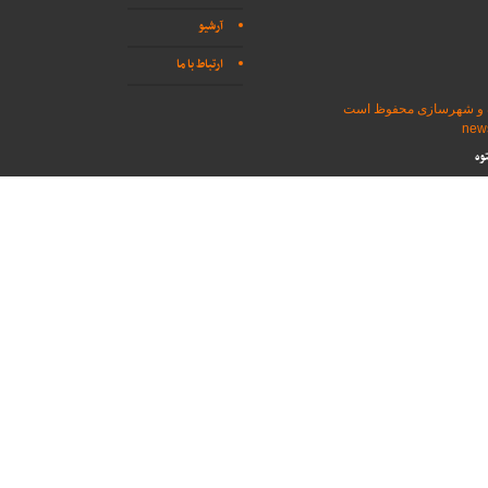
آرشیو
ارتباط با ما
اه و شهرسازی محفوظ است
وه