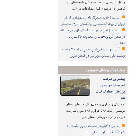
و نقل جاده ای جنوب سیستان بلوچستان، از
کاهش ۱۴ درصدی آمار تصادفات در ۴…
ببینید| بازید مدیرکل راه و شهرسازی استان
تهران از روند آماده سازی واحدهای طرح استیجار
ببینید | اجرای عملیات آشکارسازی سرعت‌کاه
در محور قزوین–همدان محدوده تاکستان با
هدف…
آعاز عملیات قیرپاشی معابر پروژه ۲۰۶ واحدی
نهضت ملی مسکن شهر قیر در استان فارس
پربازدیدترین‌های سرویس
بیشترین سرعت
غیرمجاز در محور
برازجان-چغادک ثبت
شد
مدیرکل راهداری و حمل‌ونقل جاده‌ای استان
بوشهر از ثبت ۵۶۶ هزار و ۷۹۸ مورد سرعت
غیرمجاز در محورهای استان خبر…
تکمیل ۳ کیلومتر نخست محور خلعت‌آباد–
کبودرآهنگ در اولویت قرار دارد