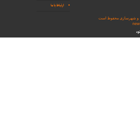
ارتباط با ما
اه و شهرسازی محفوظ است
وه