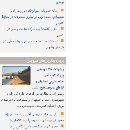
بوشهر
رسانه «شریک استراتژیک» وزارت راه و
شهرسازی است/ لزوم روایتگری مسئولانه در شرایط
کنونی
اطلاع نگاشت/ یزد کارگاه ساخت و ساز در
کشور
ثبت ۶۶۶ سند مالکیت اراضی نهضت ملی در
خراسان رضوی
پربازدیدترین‌های سرویس
پیشرفت ۷۵ درصدی
پروژه کمربندی
جنوب‌غربی اصفهان و
تقاطع غیرهمسطح آبنیل
رئیس اداره نظارت بر راه‌های اداره کل راه و
شهرسازی استان اصفهان از پیشرفت ۷۵ درصدی
پروژه احداث کمربندی جنوب‌غربی…
برگزاری جلسه بررسی آخرین وضعیت پروژه
محور قزوین– الموت– رحیم‌آباد– کلاچای با…
محور کبودرآهنگ–سوباشی؛ گامی برای