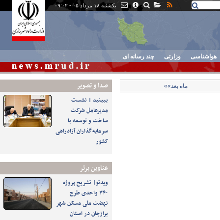
یکشنبه ۱۸ مرداد ۰۵ - ۰۹:۰۲
هواشناسی
وزارتی
چند رسانه ای
صدا و تصوير
ماه بعد»»
ببینید | نشست
مدیرعامل شرکت
ساخت و توسعه با
سرمایه‌گذاران آزادراهی
کشور
عناوین برتر
ویدئو| تشریح پروژه
۳۴۰ واحدی طرح
نهضت ملی مسکن شهر
برازجان در استان