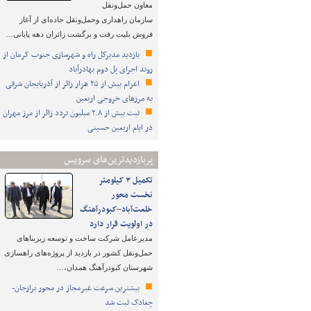
معاون حمل‌ونقل
سازمان راهداری وحمل‌ونقل جاده‌ای از آغاز
فروش بلیت رفت و برگشت زائران دهه پایانی…
بازدید مدیرکل راه و شهرسازی جنوب کرمان از
روند اجرای پل دوم بهادرآباد
اعزام بیش از ۲۵ هزار زائر از آذربایجان شرقی
به مرزهای خروجی اربعین
ثبت بیش از ۲.۸ میلیون تردد زائر از مرز مهران
در ایام اربعین حسینی
پربازدیدترین‌های سرویس
تکمیل ۳ کیلومتر
نخست محور
خلعت‌آباد–کبودرآهنگ
در اولویت قرار دارد
مدیرعامل شرکت ساخت و توسعه زیربناهای
حمل‌ونقل کشور در بازدید از پروژه‌های راهسازی
شهرستان کبودرآهنگ همدان،…
بیشترین سرعت غیرمجاز در محور برازجان-
چغادک ثبت شد