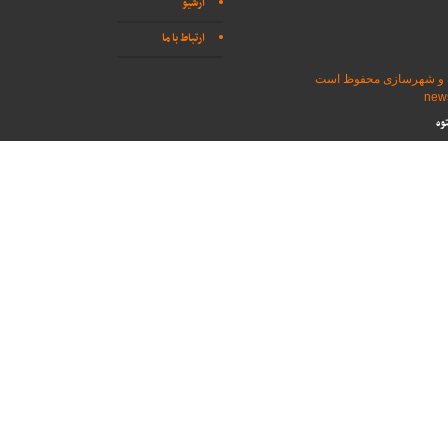
آرشیو
ارتباط با ما
اه و شهرسازی محفوظ است
وه