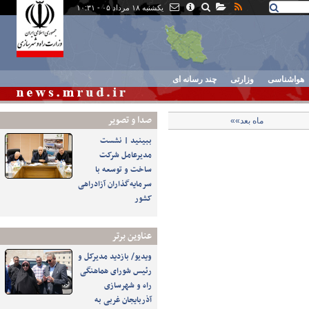
یکشنبه ۱۸ مرداد ۰۵ - ۱۰:۳۱
هواشناسی
وزارتی
چند رسانه ای
صدا و تصوير
ماه بعد»»
ببینید | نشست
مدیرعامل شرکت
ساخت و توسعه با
سرمایه‌گذاران آزادراهی
کشور
عناوین برتر
ویدیو/ بازدید مدیرکل و
رئیس شورای هماهنگی
راه و شهرسازی
آذربایجان غربی به