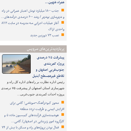
همراه شهین…
جذب ۱۸۰۰ میلیارد تومان اعتبار عمرانی در راه
و شهرسازی بوشهر / رشد ۶۰۰ درصدی درآمدهای…
آغاز عملیات اجرایی سه مدرسه در سایت ۸۱۱۲
واحدی اراک
نصب ۷۳ دوربین جدید
پربازدیدترین‌های سرویس
پیشرفت ۷۵ درصدی
پروژه کمربندی
جنوب‌غربی اصفهان و
تقاطع غیرهمسطح آبنیل
رئیس اداره نظارت بر راه‌های اداره کل راه و
شهرسازی استان اصفهان از پیشرفت ۷۵ درصدی
پروژه احداث کمربندی جنوب‌غربی…
محور کبودرآهنگ–سوباشی؛ گامی برای
افزایش ایمنی و ظرفیت تردد منطقه
هوشمندسازی فرآیندهای کمیسیون ماده ۵ و
کارگروه امور زیربنایی در اصفهان/ گامی…
فعال بودن پروژه‌های راه و مسکن با بیش از ۷۴