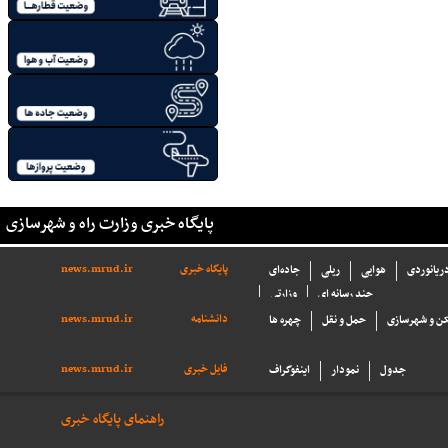
پایگاه خبری وزارت راه و شهرسازی
پایگاه خبری
news.mrud.ir
دریانوردی
هوایی
ریلی
جاده‌ای
چند رسانه ای
وزارتی
دانشنامه
news.mrud.ir
ن و شهرسازی
حمل و نقل
چهره ها
فایل خبری
news.mrud.ir
جدول
نمودار
اینفوگراف
راهنمای پایگاه خبری