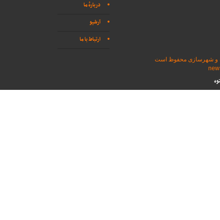
دربارهٔ ما
آرشیو
ارتباط با ما
اه و شهرسازی محفوظ است
وه