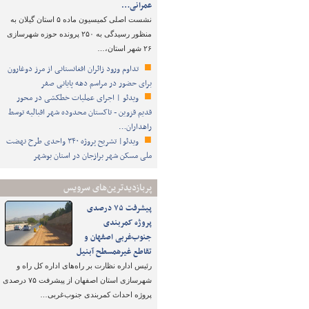
عمرانی…
نشست اصلی کمیسیون ماده ۵ استان گیلان به
منظور رسیدگی به ۲۵۰ پرونده حوزه شهرسازی
۲۶ شهر استان،…
تداوم ورود زائران افغانستانی از مرز دوغارون
برای حضور در مراسم دهه پایانی صفر
ویدئو | اجرای عملیات خطکشی در محور
قدیم قزوین - تاکستان محدوده شهر اقبالیه توسط
راهداران…
ویدئو| تشریح پروژه ۳۴۰ واحدی طرح نهضت
ملی مسکن شهر برازجان در استان بوشهر
پربازدیدترین‌های سرویس
پیشرفت ۷۵ درصدی
پروژه کمربندی
جنوب‌غربی اصفهان و
تقاطع غیرهمسطح آبنیل
رئیس اداره نظارت بر راه‌های اداره کل راه و
شهرسازی استان اصفهان از پیشرفت ۷۵ درصدی
پروژه احداث کمربندی جنوب‌غربی…