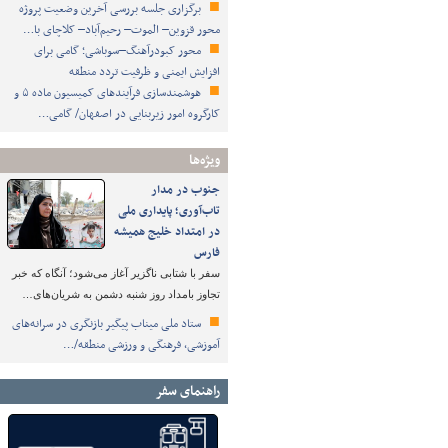
برگزاری جلسه بررسی آخرین وضعیت پروژه
محور قزوین– الموت– رحیم‌آباد– کلاچای با…
محور کبودرآهنگ–سوباشی؛ گامی برای
افزایش ایمنی و ظرفیت تردد منطقه
هوشمندسازی فرآیندهای کمیسیون ماده ۵ و
کارگروه امور زیربنایی در اصفهان/ گامی…
ویژه‌ها
جنوب در مدار
تاب‌آوری؛ پایداری ملی
در امتداد خلیج همیشه
فارس
سفر با شتابی ناگزیر آغاز می‌شود؛ آنگاه که خبر
تجاوز بامداد روز شنبه دشمن به شریان‌های…
ستاد ملی میناب پیگیر بازنگری در سرانه‌های
آموزشی، فرهنگی و ورزشی منطقه/…
راهنمای سفر