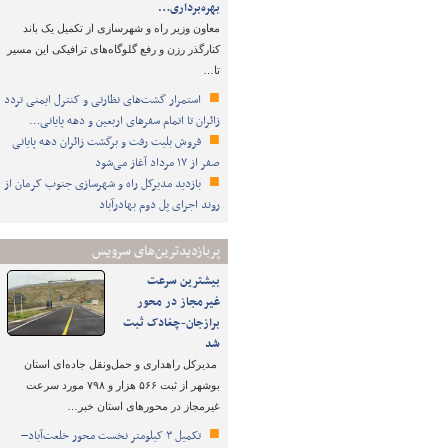
بهره‌برداری…
معاون وزیر راه و شهرسازی از تکمیل یک باند
کنارگذر رزن و رفع گلوگاه‌های ترافیکی این مسیر
تا…
استمرار گشت‌های نظارتی و کنترل ایمنی تردد
زائران تا اتمام سفرهای اربعین و دهه پایانی…
فروش بلیت رفت و برگشت زائران دهه پایانی
صفر از ۱۷ مرداد آغاز می‌شود
بازدید مدیرکل راه و شهرسازی جنوب کرمان از
روند اجرای پل دوم بهادرآباد
پربازدیدترین‌های سرویس
بیشترین سرعت
غیرمجاز در محور
برازجان-چغادک ثبت
شد
مدیرکل راهداری و حمل‌ونقل جاده‌ای استان
بوشهر از ثبت ۵۶۶ هزار و ۷۹۸ مورد سرعت
غیرمجاز در محورهای استان خبر…
تکمیل ۳ کیلومتر نخست محور خلعت‌آباد–