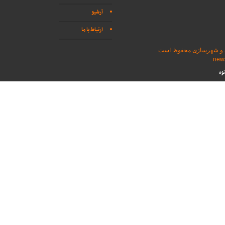
آرشیو
ارتباط با ما
اه و شهرسازی محفوظ است
وه