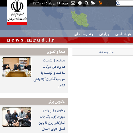
جمعه ۱۶ مرداد ۰۵ - ۲۳:۳۸
هواشناسی
وزارتی
چند رسانه ای
صدا و تصوير
ماه بعد»»
ببینید | نشست
مدیرعامل شرکت
ساخت و توسعه با
سرمایه‌گذاران آزادراهی
کشور
عناوین برتر
معاون وزیر راه و
شهرسازی: یک باند
کنارگذر رزن تا پایان
فصل کاری امسال