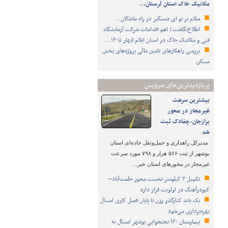
مکانیک خاک استان لرستان…
سلام بر تو ای دستگیر در راه ماندگان...
اطلاع‌نگاشت| اهم اقدامات شرکت آزمایشگاه
فنی و مکانیک خاک در استان ایلام (بهار ۱۴۰۵…
بررسی راهکارهای تامین مالی پروژه‌های بخش
مسکن
پربازدیدترین‌های سرویس
بیشترین سرعت
غیرمجاز در محور
برازجان-چغادک ثبت
شد
مدیرکل راهداری و حمل‌ونقل جاده‌ای استان
بوشهر از ثبت ۵۶۶ هزار و ۷۹۸ مورد سرعت
غیرمجاز در محورهای استان خبر…
تکمیل ۳ کیلومتر نخست محور خلعت‌آباد–
کبودرآهنگ در اولویت قرار دارد
یک باند کنارگذر رزن تا پایان فصل کاری امسال
بهره‌برداری می‌شود
بیمارستان ۱۶۰ تختخوابی بوشهر امسال به