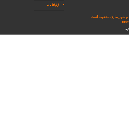
ارتباط با ما
اه و شهرسازی محفوظ است
وه