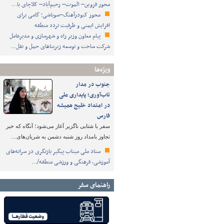
محور قزوین– الموت– رحیم‌آباد– کلاچای با…
محور کبودرآهنگ–سوباشی؛ گامی برای
افزایش ایمنی و ظرفیت تردد منطقه
پیام معاون وزیر راه و شهرسازی و مدیرعامل
شرکت ساخت و توسعه زیربناهای حمل و نقل…
ویژه‌ها
جنوب در مدار
تاب‌آوری؛ پایداری ملی
در امتداد خلیج همیشه
فارس
سفر با شتابی ناگزیر آغاز می‌شود؛ آنگاه که خبر
تجاوز بامداد روز شنبه دشمن به شریان‌های…
ستاد ملی میناب پیگیر بازنگری در سرانه‌های
آموزشی، فرهنگی و ورزشی منطقه/…
راهنمای سفر