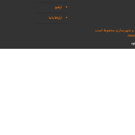
آرشیو
ارتباط با ما
اه و شهرسازی محفوظ است
وه