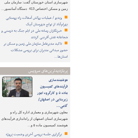
شهرسازی استان خوزستان گفت: سازمان ملی
زمین و مسکن اختصاص 413 دستگاه آسانسور…
ویدیو / عملیات روکش آسفالت راه روستایی
بهرام‌آباد از توابع شهرستان آبیک
خبرنگاران رسانه ملی در ایام جنگ به درستی و
شجاعانه نقش آفرینی کردند
تاکید مدیرعامل سازمان ملی زمین و مسکن بر
حضور میدانی مدیران برای بررسی مشکلات
استان‌ها…
پربازدیدترین‌های سرویس
هوشمندسازی
فرآیندهای کمیسیون
ماده ۵ و کارگروه امور
زیربنایی در اصفهان/
گامی…
معاون شهرسازی و معماری اداره کل راه و
شهرسازی استان اصفهان از راه‌اندازی فرآیندهای
هوشمند کمیسیون ماده ۵ و…
برگزاری جلسه بررسی آخرین وضعیت پروژه