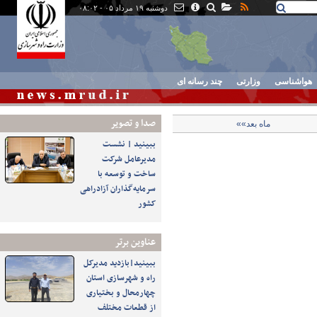
دوشنبه ۱۹ مرداد ۰۵ - ۰۸:۰۲
هواشناسی
وزارتی
چند رسانه ای
صدا و تصوير
ماه بعد»»
ببینید | نشست
مدیرعامل شرکت
ساخت و توسعه با
سرمایه‌گذاران آزادراهی
کشور
عناوین برتر
ببینید|بازدید مدیرکل
راه و شهرسازی استان
چهارمحال و بختیاری
از قطعات مختلف