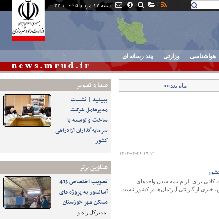
شنبه ۱۷ مرداد ۰۵ - ۲۲:۱۱
هواشناسی
وزارتی
چند رسانه ای
صدا و تصوير
ماه بعد»»
ببینید | نشست
مدیرعامل شرکت
ساخت و توسعه با
سرمایه‌گذاران آزادراهی
کشور
۱۴۰۴-۰۳-۲۶ ۱۹:۱۴
عناوین برتر
شور
تصویب اختصاص 413
 کافی برای الزام بیمه شدن واحدهای
آسانسور به پروژه های
مسکن مهر خوزستان
مدیرکل راه و