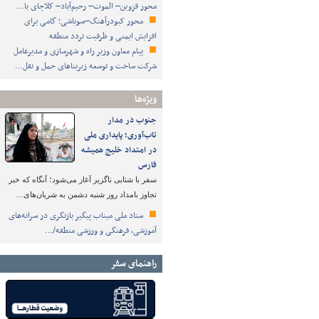
محور قزوین– الموت– رحیم‌آباد– کلاچای با…
محور کبودرآهنگ–سوباشی؛ گامی برای
افزایش ایمنی و ظرفیت تردد منطقه
پیام معاون وزیر راه و شهرسازی و مدیرعامل
شرکت ساخت و توسعه زیربناهای حمل و نقل…
ویژه‌ها
جنوب در مدار
تاب‌آوری؛ پایداری ملی
در امتداد خلیج همیشه
فارس
سفر با شتابی ناگزیر آغاز می‌شود؛ آنگاه که خبر
تجاوز بامداد روز شنبه دشمن به شریان‌های…
ستاد ملی میناب پیگیر بازنگری در سرانه‌های
آموزشی، فرهنگی و ورزشی منطقه/…
راهنمای سفر