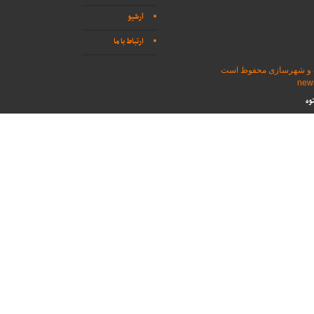
آرشیو
ارتباط با ما
اه و شهرسازی محفوظ است
وه