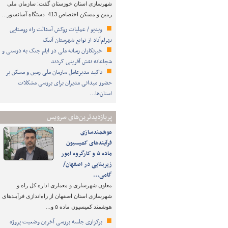
شهرسازی استان خوزستان گفت: سازمان ملی
زمین و مسکن اختصاص 413 دستگاه آسانسور…
ویدیو / عملیات روکش آسفالت راه روستایی
بهرام‌آباد از توابع شهرستان آبیک
خبرنگاران رسانه ملی در ایام جنگ به درستی و
شجاعانه نقش آفرینی کردند
تاکید مدیرعامل سازمان ملی زمین و مسکن بر
حضور میدانی مدیران برای بررسی مشکلات
استان‌ها…
پربازدیدترین‌های سرویس
هوشمندسازی
فرآیندهای کمیسیون
ماده ۵ و کارگروه امور
زیربنایی در اصفهان/
گامی…
معاون شهرسازی و معماری اداره کل راه و
شهرسازی استان اصفهان از راه‌اندازی فرآیندهای
هوشمند کمیسیون ماده ۵ و…
برگزاری جلسه بررسی آخرین وضعیت پروژه