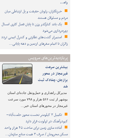
راه…
خبرنگاران، راویان حقیقت و پل ارتباطی میان
مردم و مسئولان هستند
یک باند کنارگذر رزن تا پایان فصل کاری امسال
بهره‌برداری می‌شود
استمرار گشت‌های نظارتی و کنترل ایمنی تردد
زائران تا اتمام سفرهای اربعین و دهه پایانی…
پربازدیدترین‌های سرویس
بیشترین سرعت
غیرمجاز در محور
برازجان-چغادک ثبت
شد
مدیرکل راهداری و حمل‌ونقل جاده‌ای استان
بوشهر از ثبت ۵۶۶ هزار و ۷۹۸ مورد سرعت
غیرمجاز در محورهای استان خبر…
تکمیل ۳ کیلومتر نخست محور خلعت‌آباد–
کبودرآهنگ در اولویت قرار دارد
آماده سازی زمین برای ساخت ۴۵ هزار واحد
مسکن محرومان / صرف ۳ همت منابع سازمان…