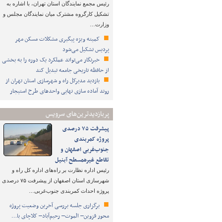
رئیس مجمع نمایندگان استان تهران، با اشاره به
تشکیل کارگروه مشترک میان نمایندگان مجلس و
وزارت…
کمیته ویژه پیگیری مشکلات مسکن مهر
پردیس تشکیل می‌شود
خبرنگار می‌تواند عملکرد یک دوره را به بخشی
از حافظه تاریخی جامعه تبدیل کند
بازدید مدیرکل راه و شهرسازی استان تهران از
روند آماده سازی نهایی واحدهای طرح استیجار
پربازدیدترین‌های سرویس
پیشرفت ۷۵ درصدی
پروژه کمربندی
جنوب‌غربی اصفهان و
تقاطع غیرهمسطح آبنیل
رئیس اداره نظارت بر راه‌های اداره کل راه و
شهرسازی استان اصفهان از پیشرفت ۷۵ درصدی
پروژه احداث کمربندی جنوب‌غربی…
برگزاری جلسه بررسی آخرین وضعیت پروژه
محور قزوین– الموت– رحیم‌آباد– کلاچای با…