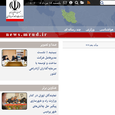
یکشنبه ۱۸ مرداد ۰۵ - ۰۵:۱۷
هواشناسی
وزارتی
چند رسانه ای
صدا و تصوير
ماه بعد»»
ببینید | نشست
مدیرعامل شرکت
ساخت و توسعه با
سرمایه‌گذاران آزادراهی
کشور
عناوین برتر
نمایندگان تهران در کنار
وزارت راه و شهرسازی
پیگیر حل چالش‌های
شهر پردیس