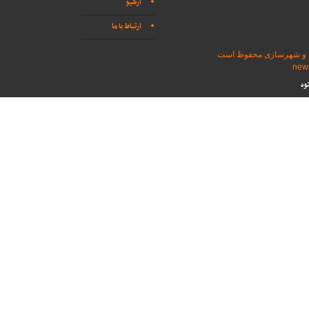
آرشیو
ارتباط با ما
اه و شهرسازی محفوظ است
وه