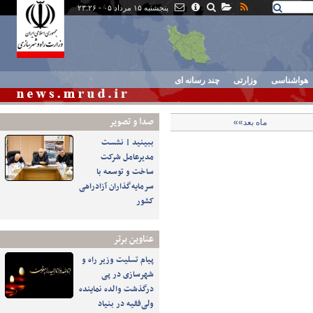
پنجشنبه ۱۵ مرداد ۰۵ - ۲۳:۲۶
هواشناسی
وزارتی
چند رسانه ای
صدا و تصوير
ماه بعد»»
ببینید | نشست
مدیرعامل شرکت
ساخت و توسعه با
سرمایه‌گذاران آزادراهی
کشور
عناوین برتر
پیام تسلیت وزیر راه و
شهرسازی در پی
درگذشت والده نماینده
ولی‌فقیه در بنیاد