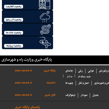
پایگاه خبری وزارت راه و شهرسازی
پایگاه خبری
news.mrud.ir
دریانوردی
هوایی
ریلی
جاده‌ای
چند رسانه ای
وزارتی
دانشنامه
news.mrud.ir
ن و شهرسازی
حمل و نقل
چهره ها
فایل خبری
news.mrud.ir
جدول
نمودار
اینفوگراف
راهنمای پایگاه خبری