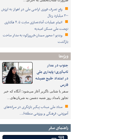
ضرورت شتاب‌بخشی به اجرای…
رفع تصرف فوری اراضی ملی در اهواز به ارزش
۳۰۰ میلیارد ریال
اتمام عملیات آماده‌سازی سایت ۴.۵ هکتاری
نهضت ملی مسکن امیدیه
ویدیو ا محور سمنان-فیروزکوه به مدار ساخت
بازگشت
ویژه‌ها
جنوب در مدار
تاب‌آوری؛ پایداری ملی
در امتداد خلیج همیشه
فارس
سفر با شتابی ناگزیر آغاز می‌شود؛ آنگاه که خبر
تجاوز بامداد روز شنبه دشمن به شریان‌های…
ستاد ملی میناب پیگیر بازنگری در سرانه‌های
آموزشی، فرهنگی و ورزشی منطقه/…
راهنمای سفر