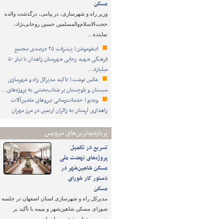
مسکن
وزیر راه و شهرسازی، در پیامی، درگذشت والده
حجت‌الاسلام‌والمسلمین حسین روحانی‌نژاد،
نماینده…
اینفوموشن| پیشرفت ۲۵ درصدی مجتمع
فرهنگی شهید رجایی شهرستان زاهدان با نیاز ۵۰
میلیارد…
عکس نوشت| تاکید مدیرکل راه و شهرسازی
سیستان و بلوچستان بر شتاب‌بخشی به پروژه‌های…
ویدیو| خدمات‌رسانی نیروهای ماشین‌آلات
راهداری لرستان به زائران اربعین در مرز مهران
پربازدیدترین‌های سرویس
تسریع در تکمیل
پروژه‌های نهضت ملی
مسکن شاهین‌شهر در
دستور کار شورای
مسکن
مدیرکل راه و شهرسازی استان اصفهان در جلسه
شورای مسکن شاهین‌شهر و میمه با تأکید بر