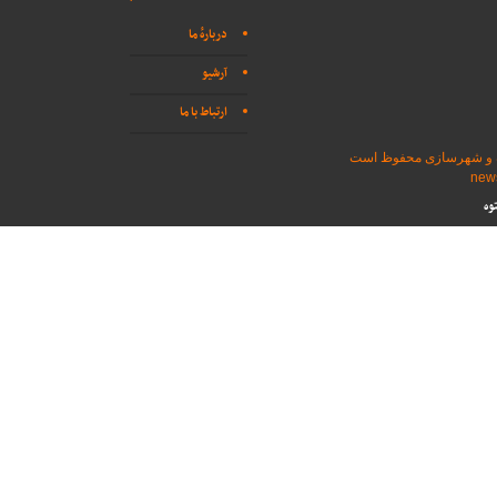
دربارهٔ ما
آرشیو
ارتباط با ما
اه و شهرسازی محفوظ است
وه