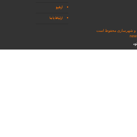
آرشیو
ارتباط با ما
اه و شهرسازی محفوظ است
وه