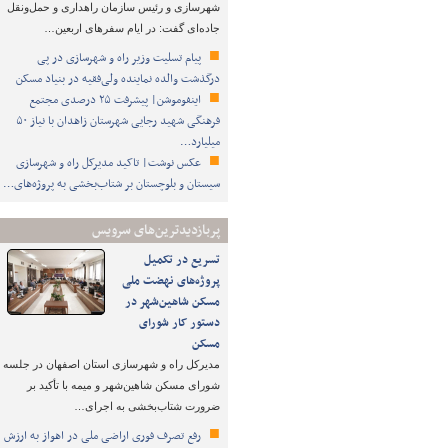
شهرسازی و رئیس سازمان راهداری و حمل‌ونقل
جاده‌ای گفت: در ایام سفرهای اربعین…
پیام تسلیت وزیر راه و شهرسازی در پی
درگذشت والده نماینده ولی‌فقیه در بنیاد مسکن
اینفوموشن| پیشرفت ۲۵ درصدی مجتمع
فرهنگی شهید رجایی شهرستان زاهدان با نیاز ۵۰
میلیارد…
عکس نوشت| تاکید مدیرکل راه و شهرسازی
سیستان و بلوچستان بر شتاب‌بخشی به پروژه‌های…
پربازدیدترین‌های سرویس
تسریع در تکمیل
پروژه‌های نهضت ملی
مسکن شاهین‌شهر در
دستور کار شورای
مسکن
مدیرکل راه و شهرسازی استان اصفهان در جلسه
شورای مسکن شاهین‌شهر و میمه با تأکید بر
ضرورت شتاب‌بخشی به اجرای…
رفع تصرف فوری اراضی ملی در اهواز به ارزش