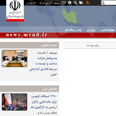
جمعه ۱۶ مرداد ۰۵ - ۰۵:۲۴
هواشناسی
وزارتی
چند رسانه ای
صدا و تصوير
ماه بعد»»
ببینید | نشست
مدیرعامل شرکت
ساخت و توسعه با
سرمایه‌گذاران آزادراهی
کشور
عناوین برتر
۷۳۸۰ دستگاه اتوبوس
برای جابه‌جایی زائران
اربعین به‌ کارگیری شد
معاون وزیر راه و