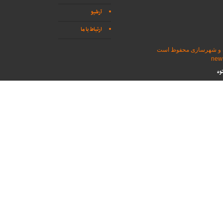
آرشیو
ارتباط با ما
اه و شهرسازی محفوظ است
وه