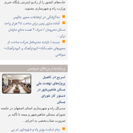
جاده‌های کشور را از رادیو اینترنتی پایگاه خبری
وزارت راه و شهرسازی بشنوید.
مه‌گرفتگی در ارتفاعات محور چالوس
آماده سازی زمین برای ساخت ۴۵ هزار واحد
مسکن محرومان / صرف ۳ همت منابع سازمان
برای…
ببینید| بازدید مدیرعامل شرکت ساخت از
محورهای خلعت‌آباد–کبودرآهنگ و کبودرآهنگ–
سوباشی
پربازدیدترین‌های سرویس
تسریع در تکمیل
پروژه‌های نهضت ملی
مسکن شاهین‌شهر در
دستور کار شورای
مسکن
مدیرکل راه و شهرسازی استان اصفهان در جلسه
شورای مسکن شاهین‌شهر و میمه با تأکید بر
ضرورت شتاب‌بخشی به اجرای…
پیام تسلیت وزیر راه و شهرسازی در پی