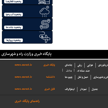
پایگاه خبری وزارت راه و شهرسازی
پایگاه خبری
news.mrud.ir
دریانوردی
هوایی
ریلی
جاده‌ای
چند رسانه ای
وزارتی
دانشنامه
news.mrud.ir
ن و شهرسازی
حمل و نقل
چهره ها
فایل خبری
news.mrud.ir
جدول
نمودار
اینفوگراف
راهنمای پایگاه خبری