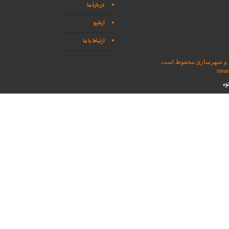
دربارهٔ ما
آرشیو
ارتباط با ما
اه و شهرسازی محفوظ است
وه