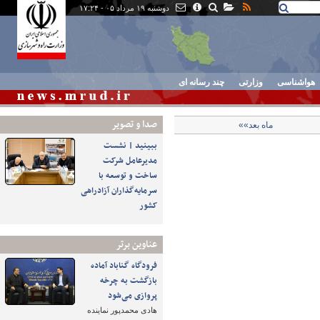
دوشنبه ۱۹ مرداد ۰۵ - ۱۷:۲۴
هواشناسی
وزارتی
چند رسانه ای
صدا و تصوير
ماه بعد»»
ببینید | نشست
مدیرعامل شرکت
ساخت و توسعه با
سرمایه‌گذاران آزادراهی
کشور
عناوین برتر
فرودگاه گناباد آماده
بازگشت به چرخه
پروازی می‌شود
هادی محمدپور نماینده