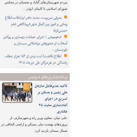
مردم شهرستان‌های گناباد و بجستان در مجلس
شورای اسلامی با کاپیتان ابوذر…
معرفی سرپرست جدید دفتر ارتباطات،اطلاع
رسانی و امور بین الملل شهر فرودگاهی امام
خمینی(ره)
اینفوموشن | اجرای عملیات بهسازی و روکش
آسفالت از محورهای مواصلاتی سیستان و
بلوچستان…
اطلاع نگاشت/ ثبت بیش از ۱۵۶ هزار تخلف
رانندگی در هرمزگان طی تیرماه ۱۴۰۵
پربازدیدترین‌های سرویس
تاکید مدیرعامل سازمان
ملی زمین و مسکن بر
تسریع در اجرای
آماده‌سازی سایت ۳۵
هکتاری
علی نبیان، معاون وزیر راه و شهرسازی، از
پروژه‌های نهضت ملی مسکن و اراضی الحاقی در
شمال سمنان بازدید کرد.