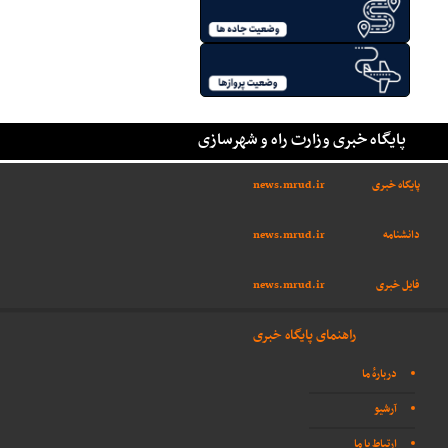
پایگاه خبری وزارت راه و شهرسازی
پایگاه خبری
news.mrud.ir
دانشنامه
news.mrud.ir
فایل خبری
news.mrud.ir
راهنمای پایگاه خبری
دربارهٔ ما
آرشیو
ارتباط با ما