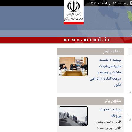
پنجشنبه ۱۵ مرداد ۰۵ - ۰۴:۴۲
ی
صدا و تصوير
ببینید | نشست
مدیرعامل شرکت
ساخت و توسعه با
سرمایه‌گذاران آزادراهی
کشور
۱۴
عناوین برتر
ببینید ا خدمت
بی‌وقفه
۱۴
گاهی خدمت، پشت
کانتر پذیرش است؛