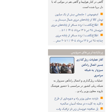
گاهی در کنار هواپیما و گاهی هم در موکبی که با
دل برپا شده است.
اینفوموشن | جابجایی بیش از یک میلیون
تومان کالا از پایانه‌های مرزی شمال سیستان و…
اطلاع‌نگاشت| تردد مسافر از پایانه‌های مرزی
خوزستان ۲۵ تیر تا ۱۳ مرداد ۱۴۰۵ | ۱ تا…
اطلاع‌نگاشت| تردد مسافر از پایانه‌ مرزی
چذابه ۲۵ تیر تا ۱۳ مرداد ۱۴۰۵ | ۱ تا ۲۰ صفر…
پربازدیدترین‌های سرویس
آغاز عملیات ریل‌گذاری
مسیر اتصال راه‌آهن
سبزوار به شبکه
سراسری
عملیات ریل‌گذاری و اتصال راه‌آهن سبزوار به
شبکه ریلی کشور در مراسمی با حضور هوشنگ
بازوند معاون وزیر راه و…
بازدید معاون وزیر راه و شهرسازی از طرح
«کلید به کلید» در محله آسمان صالحیه
پل عنافچه خوزستان زیر بار ترافیک رفت