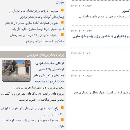
مهران…
۱۴۰۴-۰۴-۱۸ ۰۸:۴۳
ببینید| بازدید وزیر بهداشت و درمان از
بیمارستان کودک و مادر شهر بوشهر
ی کشور، محدودیت‌های ترافیکی از چهارشنبه تا شنبه (۱۸ تا ۲۱ تیر ماه) در سطح برخی از محورهای مواصلاتی
تشریح عملیات آماده سازی معابر فاز ۵ بندر
امام خمینی (ره) توسط معاون اداره کل راه…
۱۴۰۴-۰۴-۱۸ ۰۸:۴۲
پیشرفت فیزیکی ۷۷ درصدی بیمارستان
 بختیاری با حضور وزیر راه و شهرسازی
جایگزین فاطمه‌الزهرا (س) بوشهر
پربازدیدترین‌های سرویس
۱۴۰۴-۰۴-۱۸ ۰۸:۴۱
ارتقای خدمات شهری،
آزادسازی پلاک‌های
معارض و تعریض معابر
۱۴۰۴-۰۴-۱۸ ۰۸:۳۶
بافت فرسوده صالحیه
معاون وزیر راه و شهرسازی در بازدید از
ی شهرکرد در استان چهارمحال و بختیاری خبر
پروژه‌های آزادسازی پلاک‌های معارض و بازگشایی
معابر شهر صالحیه در جنوب‌غرب…
رفع تصرف فوری اراضی ملی در اهواز به ارزش
۳۰۰ میلیارد ریال
ویدیو ا محور سمنان-فیروزکوه به مدار ساخت
بازگشت