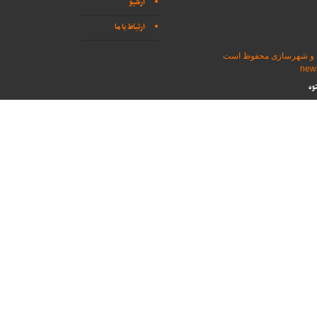
آرشیو
ارتباط با ما
اه و شهرسازی محفوظ است
وه