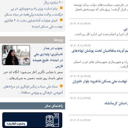
۳۰۰ میلیارد ریال
 در چارچوب سیاست‌های دولت برای توسعه
پیام تسلیت وزیر راه و شهرسازی در پی
ی قرار گرفت؛ پروژه‌ای که نویدبخش فصل
درگذشت والده نماینده ولی‌فقیه در بنیاد مسکن
اتمام عملیات آماده‌سازی سایت ۴.۵ هکتاری
۱۴۰۴-۰۴-۱۸ ۲۳:۲۹
نهضت ملی مسکن امیدیه
بی
 اجرا و اتمام شده این اداره کل پرداخت.
ویژه‌ها
۱۴۰۴-۰۴-۱۸ ۲۳:۲۷
جنوب در مدار
هم آورده متقاضیان تحت پوشش نهادهای
تاب‌آوری؛ پایداری ملی
در امتداد خلیج همیشه
ه راه و شهرسازی شهرستان های غرب استان
فارس
گرفت.
سفر با شتابی ناگزیر آغاز می‌شود؛ آنگاه که خبر
۱۴۰۴-۰۴-۱۸ ۲۳:۲۵
تجاوز بامداد روز شنبه دشمن به شریان‌های…
ی نهضت ملی مسکن شاهرود بلوار خاوران
ستاد ملی میناب پیگیر بازنگری در سرانه‌های
آموزشی، فرهنگی و ورزشی منطقه/…
۱۴۰۴-۰۴-۱۸ ۲۳:۲۵
راهنمای سفر
۱۴۰۴-۰۴-۱۸ ۲۲:۲۸