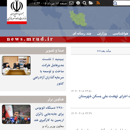
جمعه ۱۶ مرداد ۰۵ - ۰۷:۳۴
هواشناسی
وزارتی
چند رسانه ای
صدا و تصوير
ماه بعد»»
ببینید | نشست
مدیرعامل شرکت
ساخت و توسعه با
سرمایه‌گذاران آزادراهی
کشور
۱۴۰۴-۰۴-۱۸ ۲۳:۵۱
ست اجرای نهضت ملی مسکن شهرستان
عناوین برتر
۷۳۸۰ دستگاه اتوبوس
برای جابه‌جایی زائران
۱۴۰۴-۰۴-۱۸ ۲۳:۴۹
اربعین به‌ کارگیری شد
معاون وزیر راه و