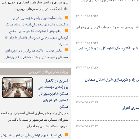
م عملیات احداث و آغاز بهره برداری از یک
شهرسازی و رئیس سازمان راهداری و حمل‌ونقل
جاده‌ای گفت: در ایام سفرهای اربعین…
۱۴۰۴-۰۴-۱۸ ۲۳:۴۸
پیام تسلیت وزیر راه و شهرسازی در پی
درگذشت والده نماینده ولی‌فقیه در بنیاد مسکن
 مشکل ۲۵ ساله تعاونی فرهنگیان مهاباد بررسی شده و تصمیمات لازم برای رفع این
اینفوموشن| پیشرفت ۲۵ درصدی مجتمع
فرهنگی شهید رجایی شهرستان زاهدان با نیاز ۵۰
۱۴۰۴-۰۴-۱۸ ۲۳:۴۷
میلیارد…
یو الکترونیک اداره کل راه و شهرسازی
عکس نوشت| تاکید مدیرکل راه و شهرسازی
سیستان و بلوچستان بر شتاب‌بخشی به پروژه‌های…
۱۴۰۴-۰۴-۱۸ ۲۳:۳۸
پربازدیدترین‌های سرویس
کل راه و شهرسازی شرق استان سمنان
تسریع در تکمیل
پروژه‌های نهضت ملی
مسکن شاهین‌شهر در
دستور کار شورای
۱۴۰۴-۰۴-۱۸ ۲۳:۳۶
مسکن
سازی اهواز
مدیرکل راه و شهرسازی استان اصفهان در جلسه
شورای مسکن شاهین‌شهر و میمه با تأکید بر
ضرورت شتاب‌بخشی به اجرای…
۱۴۰۴-۰۴-۱۸ ۲۳:۳۴
رفع تصرف فوری اراضی ملی در اهواز به ارزش