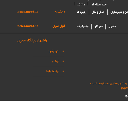
چند رسانه ای
وزارتی
دانشنامه
news.mrud.ir
ن و شهرسازی
حمل و نقل
چهره ها
فایل خبری
news.mrud.ir
جدول
نمودار
اینفوگراف
راهنمای پایگاه خبری
دربارهٔ ما
آرشیو
ارتباط با ما
اه و شهرسازی محفوظ است
وه