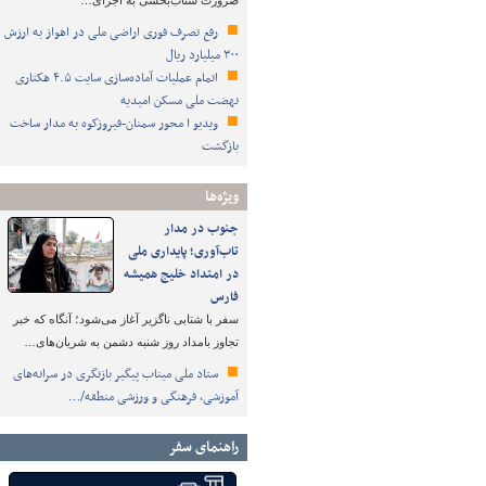
ضرورت شتاب‌بخشی به اجرای…
رفع تصرف فوری اراضی ملی در اهواز به ارزش
۳۰۰ میلیارد ریال
اتمام عملیات آماده‌سازی سایت ۴.۵ هکتاری
نهضت ملی مسکن امیدیه
ویدیو ا محور سمنان-فیروزکوه به مدار ساخت
بازگشت
ویژه‌ها
جنوب در مدار
تاب‌آوری؛ پایداری ملی
در امتداد خلیج همیشه
فارس
سفر با شتابی ناگزیر آغاز می‌شود؛ آنگاه که خبر
تجاوز بامداد روز شنبه دشمن به شریان‌های…
ستاد ملی میناب پیگیر بازنگری در سرانه‌های
آموزشی، فرهنگی و ورزشی منطقه/…
راهنمای سفر