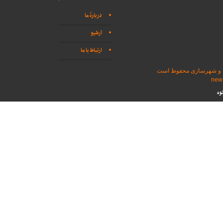
دربارهٔ ما
آرشیو
ارتباط با ما
اه و شهرسازی محفوظ است
وه