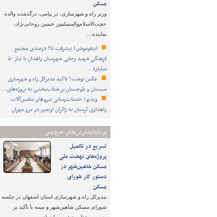
مسکن
وزیر راه و شهرسازی، در پیامی، درگذشت والده
حجت‌الاسلام‌والمسلمین حسین روحانی‌نژاد،
نماینده…
اینفوموشن| پیشرفت ۲۵ درصدی مجتمع
فرهنگی شهید رجایی شهرستان زاهدان با نیاز ۵۰
میلیارد…
عکس نوشت| تاکید مدیرکل راه و شهرسازی
سیستان و بلوچستان بر شتاب‌بخشی به پروژه‌های…
ویدیو| خدمات‌رسانی نیروهای ماشین‌آلات
راهداری لرستان به زائران اربعین در مرز مهران
پربازدیدترین‌های سرویس
تسریع در تکمیل
پروژه‌های نهضت ملی
مسکن شاهین‌شهر در
دستور کار شورای
مسکن
مدیرکل راه و شهرسازی استان اصفهان در جلسه
شورای مسکن شاهین‌شهر و میمه با تأکید بر