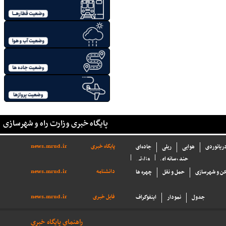
پایگاه خبری وزارت راه و شهرسازی
پایگاه خبری
news.mrud.ir
دریانوردی
هوایی
ریلی
جاده‌ای
چند رسانه ای
وزارتی
دانشنامه
news.mrud.ir
ن و شهرسازی
حمل و نقل
چهره ها
فایل خبری
news.mrud.ir
جدول
نمودار
اینفوگراف
راهنمای پایگاه خبری