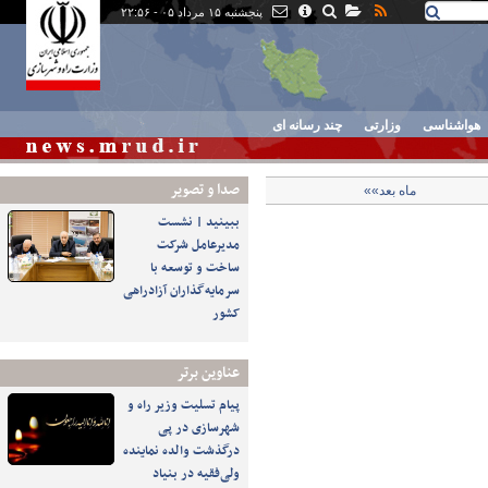
پنجشنبه ۱۵ مرداد ۰۵ - ۲۲:۵۶
هواشناسی
وزارتی
چند رسانه ای
صدا و تصوير
ماه بعد»»
ببینید | نشست
مدیرعامل شرکت
ساخت و توسعه با
سرمایه‌گذاران آزادراهی
کشور
عناوین برتر
پیام تسلیت وزیر راه و
شهرسازی در پی
درگذشت والده نماینده
ولی‌فقیه در بنیاد