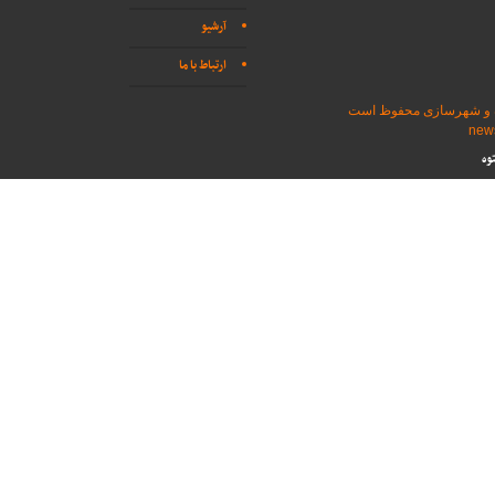
آرشیو
ارتباط با ما
اه و شهرسازی محفوظ است
وه