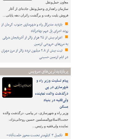
معاون حمل‌ونقل
سازمان راهداری وحمل‌ونقل جاده‌ای از آغاز
فروش بلیت رفت و برگشت زائران دهه پایانی…
بازدید مدیرکل راه و شهرسازی جنوب کرمان از
روند اجرای پل دوم بهادرآباد
اعزام بیش از ۲۵ هزار زائر از آذربایجان شرقی
به مرزهای خروجی اربعین
ثبت بیش از ۲.۸ میلیون تردد زائر از مرز مهران
در ایام اربعین حسینی
پربازدیدترین‌های سرویس
پیام تسلیت وزیر راه و
شهرسازی در پی
درگذشت والده نماینده
ولی‌فقیه در بنیاد
مسکن
وزیر راه و شهرسازی، در پیامی، درگذشت والده
حجت‌الاسلام‌والمسلمین حسین روحانی‌نژاد،
نماینده ولی‌فقیه و رئیس…
تکمیل ۳ کیلومتر نخست محور خلعت‌آباد–