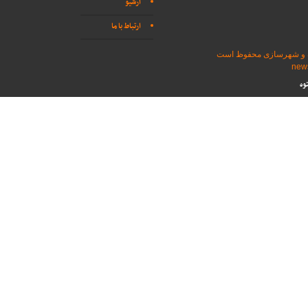
آرشیو
ارتباط با ما
اه و شهرسازی محفوظ است
وه