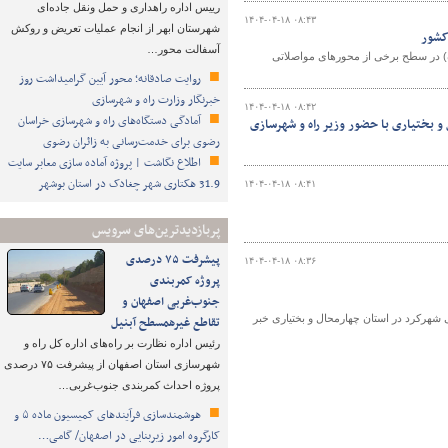
رییس اداره راهداری و حمل ونقل جاده‌ای
۱۴۰۴-۰۴-۱۸ ۰۸:۴۳
شهرستان ابهر از انجام عملیات تعریض و روکش
آسفالت محور…
ی کشور، محدودیت‌های ترافیکی از چهارشنبه تا شنبه (۱۸ تا ۲۱ تیر ماه) در سطح برخی از محورهای مواصلاتی
روایت صادقانه؛ محور آیین گرامیداشت روز
خبرنگار وزارت راه و شهرسازی
۱۴۰۴-۰۴-۱۸ ۰۸:۴۲
آمادگی دستگاه‌های راه و شهرسازی خراسان
 بختیاری با حضور وزیر راه و شهرسازی
رضوی برای خدمت‌رسانی به زائران رضوی
اطلاع نگاشت | پروژه آماده سازی معابر سایت
31.9 هکتاری شهر چغادک در استان بوشهر
۱۴۰۴-۰۴-۱۸ ۰۸:۴۱
پربازدیدترین‌های سرویس
پیشرفت ۷۵ درصدی
۱۴۰۴-۰۴-۱۸ ۰۸:۳۶
پروژه کمربندی
جنوب‌غربی اصفهان و
ی شهرکرد در استان چهارمحال و بختیاری خبر
تقاطع غیرهمسطح آبنیل
رئیس اداره نظارت بر راه‌های اداره کل راه و
شهرسازی استان اصفهان از پیشرفت ۷۵ درصدی
پروژه احداث کمربندی جنوب‌غربی…
هوشمندسازی فرآیندهای کمیسیون ماده ۵ و
کارگروه امور زیربنایی در اصفهان/ گامی…