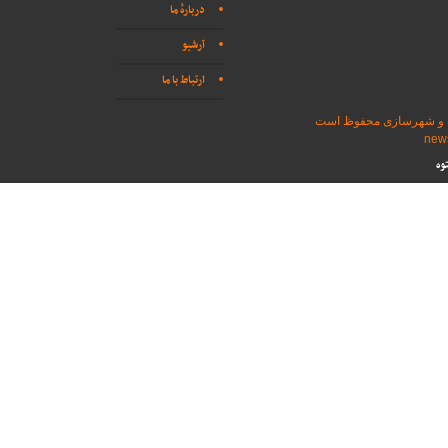
دربارهٔ ما
آرشیو
ارتباط با ما
اه و شهرسازی محفوظ است
وه