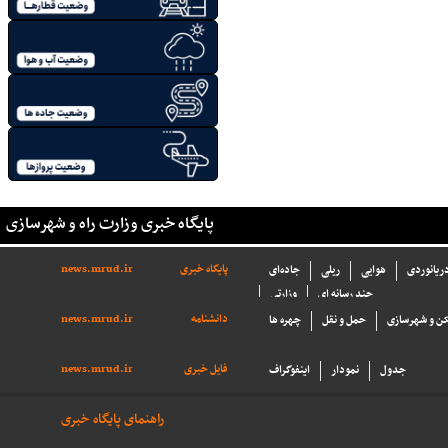
پایگاه خبری وزارت راه و شهرسازی
پایگاه خبری
news.mrud.ir
دریانوردی
هوایی
ریلی
جاده‌ای
چند رسانه ای
وزارتی
دانشنامه
news.mrud.ir
ن و شهرسازی
حمل و نقل
چهره ها
فایل خبری
news.mrud.ir
جدول
نمودار
اینفوگراف
راهنمای پایگاه خبری