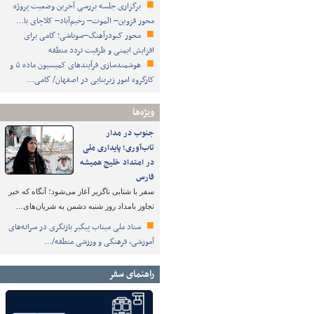
برگزاری جلسه بررسی آخرین وضعیت پروژه
محور قزوین– الموت– رحیم‌آباد– کلاچای با…
محور کبودرآهنگ–سوباشی؛ گامی برای
افزایش ایمنی و ظرفیت تردد منطقه
هوشمندسازی فرآیندهای کمیسیون ماده ۵ و
کارگروه امور زیربنایی در اصفهان/ گامی…
ویژه‌ها
جنوب در مدار
تاب‌آوری؛ پایداری ملی
در امتداد خلیج همیشه
فارس
سفر با شتابی ناگزیر آغاز می‌شود؛ آنگاه که خبر
تجاوز بامداد روز شنبه دشمن به شریان‌های…
ستاد ملی میناب پیگیر بازنگری در سرانه‌های
آموزشی، فرهنگی و ورزشی منطقه/…
راهنمای سفر