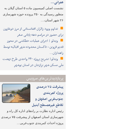
عمرانی…
نشست اصلی کمیسیون ماده ۵ استان گیلان به
منظور رسیدگی به ۲۵۰ پرونده حوزه شهرسازی
۲۶ شهر استان،…
تداوم ورود زائران افغانستانی از مرز دوغارون
برای حضور در مراسم دهه پایانی صفر
ویدئو | اجرای عملیات خطکشی در محور
قدیم قزوین - تاکستان محدوده شهر اقبالیه توسط
راهداران…
ویدئو| تشریح پروژه ۳۴۰ واحدی طرح نهضت
ملی مسکن شهر برازجان در استان بوشهر
پربازدیدترین‌های سرویس
پیشرفت ۷۵ درصدی
پروژه کمربندی
جنوب‌غربی اصفهان و
تقاطع غیرهمسطح آبنیل
رئیس اداره نظارت بر راه‌های اداره کل راه و
شهرسازی استان اصفهان از پیشرفت ۷۵ درصدی
پروژه احداث کمربندی جنوب‌غربی…