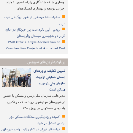
نوسازی شبکه شتابنگاری زلزله کشور، عملیات
اجرایی توسعه و بهسازی ایستگاه‌های…
پیشرفت ۸۵ درصدی کریدور بزرگراهی غرب
ایران
ویدیو| آیین نکوداشت روز خبرنگار در اداره
کل راه و شهرسازی سیستان وبلوچستان
PMO Official Urges Acceleration of
Construction Projects at Amirabad Port
پربازدیدترین‌های سرویس
تعیین تکلیف پروژه‌های
مسکن حمایتی اولویت
سازمان ملی زمین و
مسکن است
مدیرعامل سازمان ملی زمین و مسکن با حضور
در شهرستان مهدیشهر، روند ساخت و تکمیل
واحدهای مسکونی در پروژه ۱۳۸…
کمیته ویژه پیگیری مشکلات مسکن مهر
پردیس تشکیل می‌شود
نمایندگان تهران در کنار وزارت راه و شهرسازی