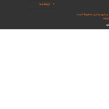
ارتباط با ما
اه و شهرسازی محفوظ است
وه