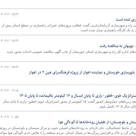
۰۴-۰۴-۲۰ ۱۵:۳۳
سازی شده است
 راه و شهرسازی آذربایجان‌غربی گفت: فعالیت پروژه‌های عمرانی راهسازی در سطح استان بیش از
بی به یک کارگاه راهسازی مبدل شده است.
۰۴-۰۴-۲۰ ۱۵:۳۲
بهبهان به مناقصه رفت
دادهای اداره کل راه و شهرسازی استان خوزستان از چاپ آگهی مناقصه عمومی احداث محور جدید
۰۴-۰۴-۲۰ ۱۵:۳۲
هرسازی خوزستان و نماینده اهواز از پروژه فرهنگسرای عین ۲ در اهواز
۰۴-۰۴-۲۰ ۱۲:۱۵
مدیرعامل شرکت ساخت و توسعه زیربناهای حمل‌ونقل کشور گفت: ۱۵ کیلومتر از محور استراتژیک خوی–قطور–رازی تا پایان سال
۰۴-۰۴-۲۰ ۱۰:۵۵
ستان و بلوچستان؛ از طغیان رودخانه‌ها تا آلودگی هوا
س از ماه‌ها خشکسالی، جان تازه‌ای به رودخانه‌های فصلی جنوب و مرکز سیستان و بلوچستان در روزه
طوفان گرد و خاک و افزایش ریزگردها در شمال استان، مردم منطقه را با چالش جدی آلودگی هوا مواج