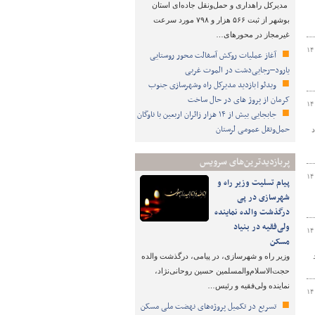
مدیرکل راهداری و حمل‌ونقل جاده‌ای استان
بوشهر از ثبت ۵۶۶ هزار و ۷۹۸ مورد سرعت
غیرمجاز در محورهای…
۱۴
آغاز عملیات روکش آسفالت محور روستایی
یارود–رجایی‌دشت در الموت غربی
ویدئو|بازدید مدیرکل راه وشهرسازی جنوب
کرمان از پروژ های در حال ساخت
۱۴
جابجایی بیش از ۱۴ هزار زائران اربعین با ناوگان
حمل‌ونقل عمومی لرستان
 سال ۱۴۰۴ خبر داد
پربازدیدترین‌های سرویس
۱۴
پیام تسلیت وزیر راه و
شهرسازی در پی
درگذشت والده نماینده
ولی‌فقیه در بنیاد
۱۴
مسکن
د
وزیر راه و شهرسازی، در پیامی، درگذشت والده
حجت‌الاسلام‌والمسلمین حسین روحانی‌نژاد،
نماینده ولی‌فقیه و رئیس…
۱۴
تسریع در تکمیل پروژه‌های نهضت ملی مسکن