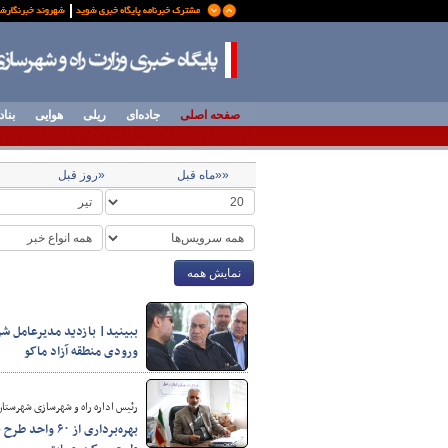
صفحه اصلی
جاده‌ای
ریلی
هوایی
بناد
««ماه قبل
«روز قبل
نمایش همه
ببینید| بازدید مدیرعامل شر
ورودی منطقه آزاد ماکو
رئیس اداره راه و شهرسازی شهرستان 