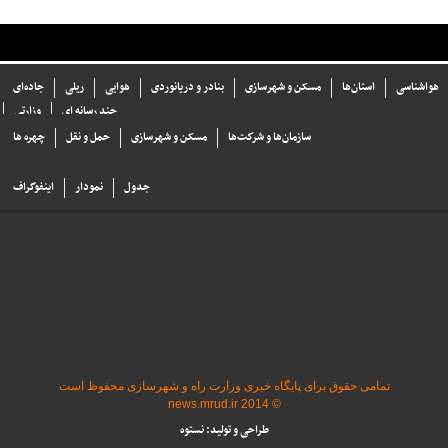
هواشناسی
استان‌ها
مسکن و شهرسازی
بنادر و دریانوردی
هوایی
ریلی
جاده‌ای
چند رسانه ای
وزارتی
سازما‌ن‌ها و شركت‌ها
مسکن و شهرسازی
حمل و نقل
چهره ها
جدول
نمودار
اینفوگراف
تمامی حقوق برای پایگاه خبری وزارت راه و شهرسازی محفوظ است
© 2014 news.mrud.ir
طراحی و تولید: نستوه