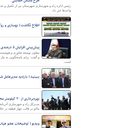
طرح مسکن حمایتی
واحدها خبر داد.
پایگاه خبری وزارت راه 
اطلاع نگاشت| بهسازی و روکش آسفالت قریب به ۱۳۰۰ کیلومتر ا
پیش‌بینی افزایش ۵ درصدی تردد زائران اربعینی از پایانه‌های مرزی در سال ۱۴۰۴
است.
ببینید| بازدید مدیرعامل شر
بهره‌برداری از ۲۰ کیلومتر محور سه راهی ایواوغلی تا گیت ورودی منطقه آزاد ماکو
ماکو در قالب چهار قطعه در حال اجراست که تا هفته د
ویدیو| توضیحات عضو هیات 