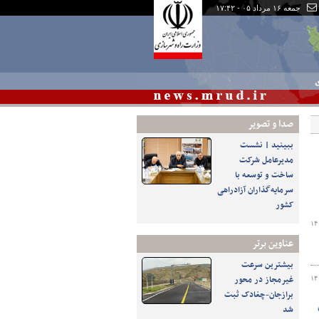
جمعه ۱۶ مرداد ۰۵ - ۱۷:۴۲
ی
صدا و تصوير
ببینید | نشست
مدیرعامل شرکت
ساخت و توسعه با
سرمایه‌گذاران آزادراهی
کشور
۱۴
عناوین برتر
بیشترین سرعت
غیرمجاز در محور
۱۴
برازجان-چغادک ثبت
نی
شد