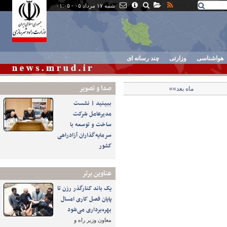
شنبه ۱۷ مرداد ۰۵ - ۰۱:۰۵
هواشناسی
وزارتی
چند رسانه ای
صدا و تصوير
ماه بعد»»
ببینید | نشست
مدیرعامل شرکت
ساخت و توسعه با
سرمایه‌گذاران آزادراهی
کشور
عناوین برتر
یک باند کنارگذر رزن تا
پایان فصل کاری امسال
بهره‌برداری می‌شود
معاون وزیر راه و