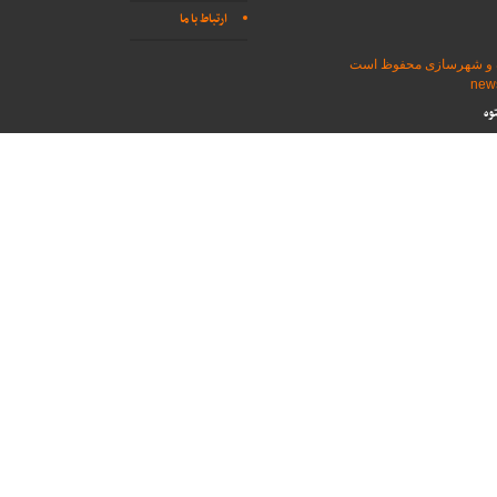
ارتباط با ما
اه و شهرسازی محفوظ است
وه