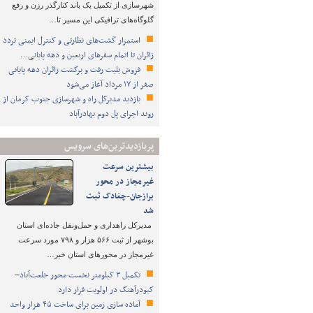
شهرسازی از تکمیل یک باند کنارگذر رزن و رفع
گلوگاه‌های ترافیکی این مسیر تا…
استمرار گشت‌های نظارتی و کنترل ایمنی تردد
زائران تا اتمام سفرهای اربعین و دهه پایانی…
فروش بلیت رفت و برگشت زائران دهه پایانی
صفر از ۱۷ مرداد آغاز می‌شود
بازدید مدیرکل راه و شهرسازی جنوب کرمان از
روند اجرای پل دوم بهادرآباد
پربازدیدترین‌های سرویس
بیشترین سرعت
غیرمجاز در محور
برازجان-چغادک ثبت
شد
مدیرکل راهداری و حمل‌ونقل جاده‌ای استان
بوشهر از ثبت ۵۶۶ هزار و ۷۹۸ مورد سرعت
غیرمجاز در محورهای استان خبر…
تکمیل ۳ کیلومتر نخست محور خلعت‌آباد–
کبودرآهنگ در اولویت قرار دارد
آماده سازی زمین برای ساخت ۴۵ هزار واحد