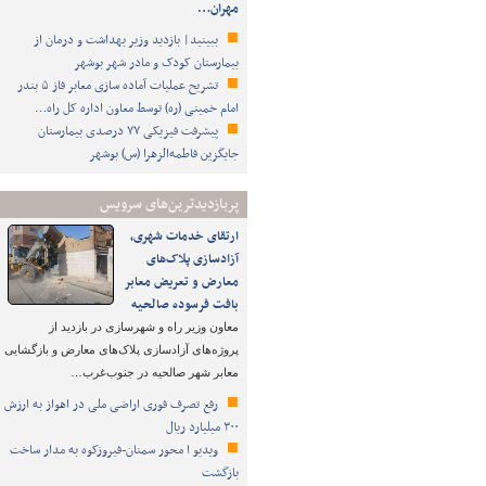
مهران…
ببینید| بازدید وزیر بهداشت و درمان از
بیمارستان کودک و مادر شهر بوشهر
تشریح عملیات آماده سازی معابر فاز ۵ بندر
امام خمینی (ره) توسط معاون اداره کل راه…
پیشرفت فیزیکی ۷۷ درصدی بیمارستان
جایگزین فاطمه‌الزهرا (س) بوشهر
پربازدیدترین‌های سرویس
ارتقای خدمات شهری،
آزادسازی پلاک‌های
معارض و تعریض معابر
بافت فرسوده صالحیه
معاون وزیر راه و شهرسازی در بازدید از
پروژه‌های آزادسازی پلاک‌های معارض و بازگشایی
معابر شهر صالحیه در جنوب‌غرب…
رفع تصرف فوری اراضی ملی در اهواز به ارزش
۳۰۰ میلیارد ریال
ویدیو ا محور سمنان-فیروزکوه به مدار ساخت
بازگشت