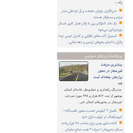
راه…
خبرنگاران، راویان حقیقت و پل ارتباطی میان
مردم و مسئولان هستند
یک باند کنارگذر رزن تا پایان فصل کاری امسال
بهره‌برداری می‌شود
استمرار گشت‌های نظارتی و کنترل ایمنی تردد
زائران تا اتمام سفرهای اربعین و دهه پایانی…
پربازدیدترین‌های سرویس
بیشترین سرعت
غیرمجاز در محور
برازجان-چغادک ثبت
شد
مدیرکل راهداری و حمل‌ونقل جاده‌ای استان
بوشهر از ثبت ۵۶۶ هزار و ۷۹۸ مورد سرعت
غیرمجاز در محورهای استان خبر…
تکمیل ۳ کیلومتر نخست محور خلعت‌آباد–
کبودرآهنگ در اولویت قرار دارد
آماده سازی زمین برای ساخت ۴۵ هزار واحد
مسکن محرومان / صرف ۳ همت منابع سازمان…