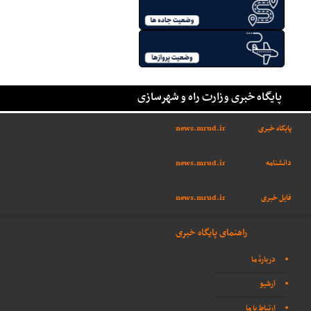
پایگاه خبری وزارت راه و شهرسازی
پایگاه خبری
news.mrud.ir
دانشنامه
news.mrud.ir
فایل خبری
news.mrud.ir
راهنمای پایگاه خبری
دربارهٔ ما
آرشیو
ارتباط با ما