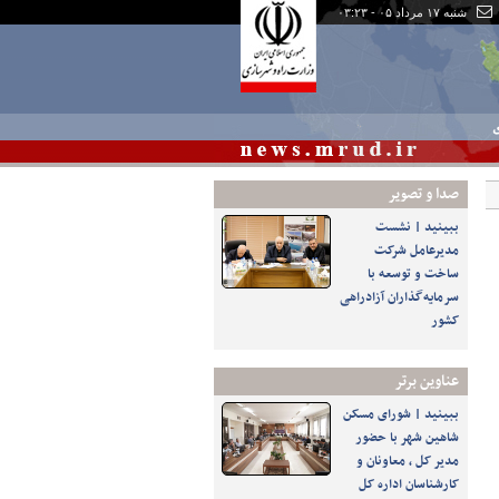
شنبه ۱۷ مرداد ۰۵ - ۰۳:۲۳
ی
صدا و تصوير
ببینید | نشست
مدیرعامل شرکت
ساخت و توسعه با
سرمایه‌گذاران آزادراهی
کشور
عناوین برتر
ببینید | شورای مسکن
شاهین شهر با حضور
مدیر کل ، معاونان و
کارشناسان اداره کل