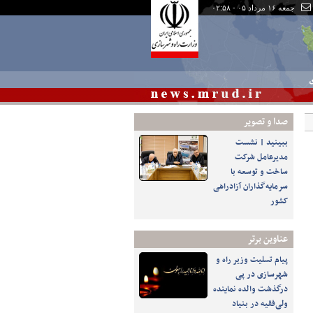
جمعه ۱۶ مرداد ۰۵ - ۰۲:۵۸
ی
صدا و تصوير
ببینید | نشست
مدیرعامل شرکت
ساخت و توسعه با
سرمایه‌گذاران آزادراهی
کشور
عناوین برتر
پیام تسلیت وزیر راه و
شهرسازی در پی
درگذشت والده نماینده
ولی‌فقیه در بنیاد