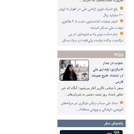
ضرورت شتاب‌بخشی به اجرای…
رفع تصرف فوری اراضی ملی در اهواز به ارزش
۳۰۰ میلیارد ریال
اتمام عملیات آماده‌سازی سایت ۴.۵ هکتاری
نهضت ملی مسکن امیدیه
پیام تسلیت وزیر راه و شهرسازی در پی
درگذشت والده نماینده ولی‌فقیه در بنیاد مسکن
ویژه‌ها
جنوب در مدار
تاب‌آوری؛ پایداری ملی
در امتداد خلیج همیشه
فارس
سفر با شتابی ناگزیر آغاز می‌شود؛ آنگاه که خبر
تجاوز بامداد روز شنبه دشمن به شریان‌های…
ستاد ملی میناب پیگیر بازنگری در سرانه‌های
آموزشی، فرهنگی و ورزشی منطقه/…
راهنمای سفر