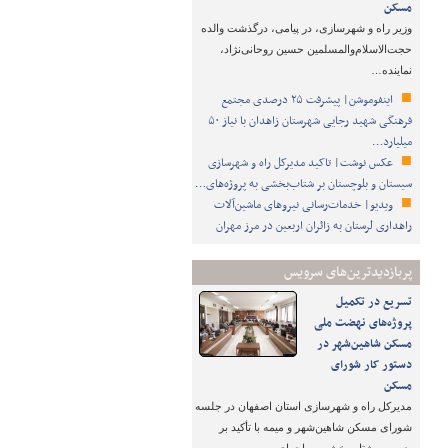
مسکن
وزیر راه و شهرسازی، در پیامی، درگذشت والده
حجت‌الاسلام‌والمسلمین حسین روحانی‌نژاد،
نماینده…
اینفوموشن| پیشرفت ۲۵ درصدی مجتمع
فرهنگی شهید رجایی شهرستان زاهدان با نیاز ۵۰
میلیارد…
عکس نوشت| تاکید مدیرکل راه و شهرسازی
سیستان و بلوچستان بر شتاب‌بخشی به پروژه‌های…
ویدیو| خدمات‌رسانی نیروهای ماشین‌آلات
راهداری لرستان به زائران اربعین در مرز مهران
پربازدیدترین‌های سرویس
تسریع در تکمیل
پروژه‌های نهضت ملی
مسکن شاهین‌شهر در
دستور کار شورای
مسکن
مدیرکل راه و شهرسازی استان اصفهان در جلسه
شورای مسکن شاهین‌شهر و میمه با تأکید بر