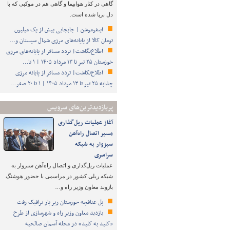
گاهی در کنار هواپیما و گاهی هم در موکبی که با
دل برپا شده است.
اینفوموشن | جابجایی بیش از یک میلیون
تومان کالا از پایانه‌های مرزی شمال سیستان و…
اطلاع‌نگاشت| تردد مسافر از پایانه‌های مرزی
خوزستان ۲۵ تیر تا ۱۳ مرداد ۱۴۰۵ | ۱ تا…
اطلاع‌نگاشت| تردد مسافر از پایانه‌ مرزی
چذابه ۲۵ تیر تا ۱۳ مرداد ۱۴۰۵ | ۱ تا ۲۰ صفر…
پربازدیدترین‌های سرویس
آغاز عملیات ریل‌گذاری
مسیر اتصال راه‌آهن
سبزوار به شبکه
سراسری
عملیات ریل‌گذاری و اتصال راه‌آهن سبزوار به
شبکه ریلی کشور در مراسمی با حضور هوشنگ
بازوند معاون وزیر راه و…
پل عنافچه خوزستان زیر بار ترافیک رفت
بازدید معاون وزیر راه و شهرسازی از طرح
«کلید به کلید» در محله آسمان صالحیه