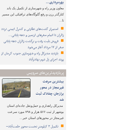
بهره‌برداری…
معاون وزیر راه و شهرسازی از تکمیل یک باند
کنارگذر رزن و رفع گلوگاه‌های ترافیکی این مسیر
تا…
استمرار گشت‌های نظارتی و کنترل ایمنی تردد
زائران تا اتمام سفرهای اربعین و دهه پایانی…
فروش بلیت رفت و برگشت زائران دهه پایانی
صفر از ۱۷ مرداد آغاز می‌شود
بازدید مدیرکل راه و شهرسازی جنوب کرمان از
روند اجرای پل دوم بهادرآباد
پربازدیدترین‌های سرویس
بیشترین سرعت
غیرمجاز در محور
برازجان-چغادک ثبت
شد
مدیرکل راهداری و حمل‌ونقل جاده‌ای استان
بوشهر از ثبت ۵۶۶ هزار و ۷۹۸ مورد سرعت
غیرمجاز در محورهای استان خبر…
تکمیل ۳ کیلومتر نخست محور خلعت‌آباد–