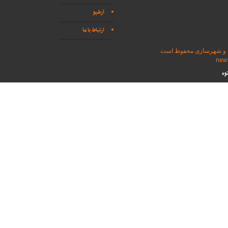
آرشیو
ارتباط با ما
اه و شهرسازی محفوظ است
وه