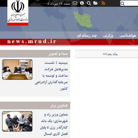
شنبه ۱۷ مرداد ۰۵ - ۰۰:۰۰
هواشناسی
وزارتی
چند رسانه ای
صدا و تصوير
ماه بعد»»
ببینید | نشست
مدیرعامل شرکت
ساخت و توسعه با
سرمایه‌گذاران آزادراهی
کشور
عناوین برتر
معاون وزیر راه و
شهرسازی: یک باند
کنارگذر رزن تا پایان
فصل کاری امسال