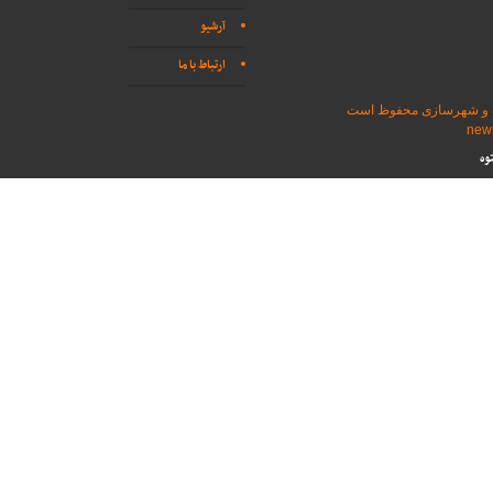
آرشیو
ارتباط با ما
اه و شهرسازی محفوظ است
وه