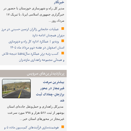
خبرنگار
مدیر کل راه و شهرسازی خوزستان با حضور در
خبرگزاری جمهوری اسلامی ایرنا، با تبریک ۱۷
مرداد روز…
عملیات جابجایی زائران اربعین حسینی در مرز
مهران همچنان ادامه دارد
ویدیو | عملکرد اداره کل راه و شهرسازی
استان اصفهان در هفته دوم مرداد ماه ۱۴۰۵
کسب رتبه برتر عملکرد سال1404 نتیجه تلاش
و همدلی مجموعه راهداری مازندران
پربازدیدترین‌های سرویس
بیشترین سرعت
غیرمجاز در محور
برازجان-چغادک ثبت
شد
مدیرکل راهداری و حمل‌ونقل جاده‌ای استان
بوشهر از ثبت ۵۶۶ هزار و ۷۹۸ مورد سرعت
غیرمجاز در محورهای استان خبر…
هوشمندسازی فرآیندهای کمیسیون ماده ۵ و