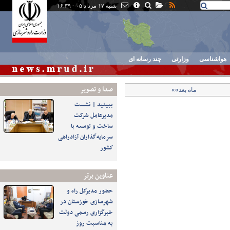
شنبه ۱۷ مرداد ۰۵ - ۱۶:۳۹
هواشناسی
وزارتی
چند رسانه ای
صدا و تصوير
ماه بعد»»
ببینید | نشست
مدیرعامل شرکت
ساخت و توسعه با
سرمایه‌گذاران آزادراهی
کشور
عناوین برتر
حضور مدیرکل راه و
شهرسازی خوزستان در
خبرگزاری رسمی دولت
به مناسبت روز