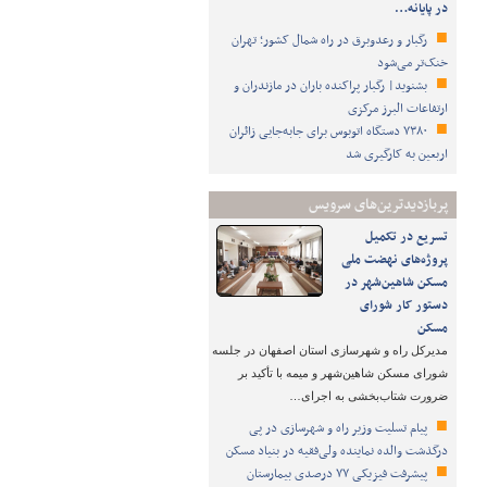
در پایانه…
رگبار و رعدوبرق در راه شمال کشور؛ تهران
خنک‌تر می‌شود
بشنوید| رگبار پراکنده باران در مازندران و
ارتفاعات البرز مرکزی
۷۳۸۰ دستگاه اتوبوس برای جابه‌جایی زائران
اربعین به‌ کارگیری شد
پربازدیدترین‌های سرویس
تسریع در تکمیل
پروژه‌های نهضت ملی
مسکن شاهین‌شهر در
دستور کار شورای
مسکن
مدیرکل راه و شهرسازی استان اصفهان در جلسه
شورای مسکن شاهین‌شهر و میمه با تأکید بر
ضرورت شتاب‌بخشی به اجرای…
پیام تسلیت وزیر راه و شهرسازی در پی
درگذشت والده نماینده ولی‌فقیه در بنیاد مسکن
پیشرفت فیزیکی ۷۷ درصدی بیمارستان