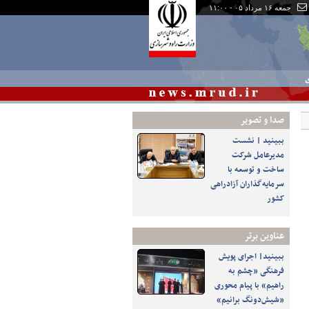
جمعه ۱۶ مرداد ۰۵ - ۱۱:۰۰
ی
صدا و تصوير
ببینید | نشست
مدیرعامل شرکت
ساخت و توسعه با
سرمایه‌گذاران آزادراهی
کشور
عناوین برتر
ببینید| اجرای پویش
فرهنگی «چشم به
راهیم» با پیام محوری
«شیش‌دونگ برانیم»