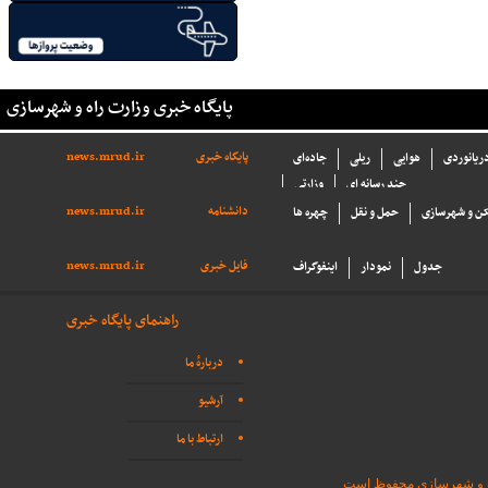
پایگاه خبری وزارت راه و شهرسازی
پایگاه خبری
news.mrud.ir
دریانوردی
هوایی
ریلی
جاده‌ای
چند رسانه ای
وزارتی
دانشنامه
news.mrud.ir
ن و شهرسازی
حمل و نقل
چهره ها
فایل خبری
news.mrud.ir
جدول
نمودار
اینفوگراف
راهنمای پایگاه خبری
دربارهٔ ما
آرشیو
ارتباط با ما
اه و شهرسازی محفوظ است