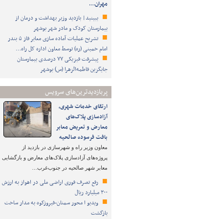
مهران…
ببینید| بازدید وزیر بهداشت و درمان از
بیمارستان کودک و مادر شهر بوشهر
تشریح عملیات آماده سازی معابر فاز ۵ بندر
امام خمینی (ره) توسط معاون اداره کل راه…
پیشرفت فیزیکی ۷۷ درصدی بیمارستان
جایگزین فاطمه‌الزهرا (س) بوشهر
پربازدیدترین‌های سرویس
ارتقای خدمات شهری،
آزادسازی پلاک‌های
معارض و تعریض معابر
بافت فرسوده صالحیه
معاون وزیر راه و شهرسازی در بازدید از
پروژه‌های آزادسازی پلاک‌های معارض و بازگشایی
معابر شهر صالحیه در جنوب‌غرب…
رفع تصرف فوری اراضی ملی در اهواز به ارزش
۳۰۰ میلیارد ریال
ویدیو ا محور سمنان-فیروزکوه به مدار ساخت
بازگشت