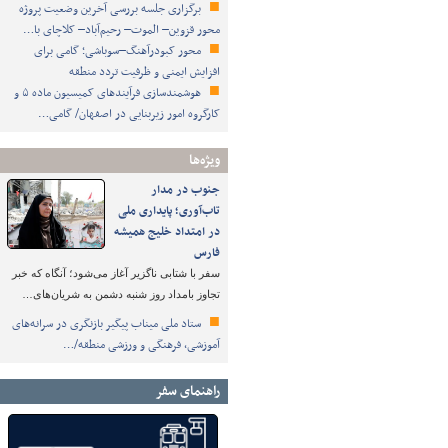
برگزاری جلسه بررسی آخرین وضعیت پروژه
محور قزوین– الموت– رحیم‌آباد– کلاچای با…
محور کبودرآهنگ–سوباشی؛ گامی برای
افزایش ایمنی و ظرفیت تردد منطقه
هوشمندسازی فرآیندهای کمیسیون ماده ۵ و
کارگروه امور زیربنایی در اصفهان/ گامی…
ویژه‌ها
جنوب در مدار
تاب‌آوری؛ پایداری ملی
در امتداد خلیج همیشه
فارس
سفر با شتابی ناگزیر آغاز می‌شود؛ آنگاه که خبر
تجاوز بامداد روز شنبه دشمن به شریان‌های…
ستاد ملی میناب پیگیر بازنگری در سرانه‌های
آموزشی، فرهنگی و ورزشی منطقه/…
راهنمای سفر