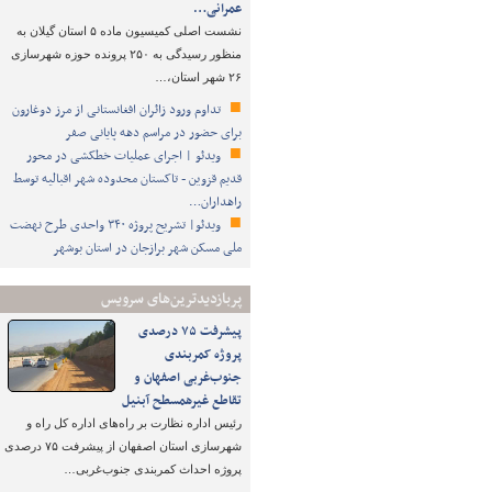
عمرانی…
نشست اصلی کمیسیون ماده ۵ استان گیلان به
منظور رسیدگی به ۲۵۰ پرونده حوزه شهرسازی
۲۶ شهر استان،…
تداوم ورود زائران افغانستانی از مرز دوغارون
برای حضور در مراسم دهه پایانی صفر
ویدئو | اجرای عملیات خطکشی در محور
قدیم قزوین - تاکستان محدوده شهر اقبالیه توسط
راهداران…
ویدئو| تشریح پروژه ۳۴۰ واحدی طرح نهضت
ملی مسکن شهر برازجان در استان بوشهر
پربازدیدترین‌های سرویس
پیشرفت ۷۵ درصدی
پروژه کمربندی
جنوب‌غربی اصفهان و
تقاطع غیرهمسطح آبنیل
رئیس اداره نظارت بر راه‌های اداره کل راه و
شهرسازی استان اصفهان از پیشرفت ۷۵ درصدی
پروژه احداث کمربندی جنوب‌غربی…