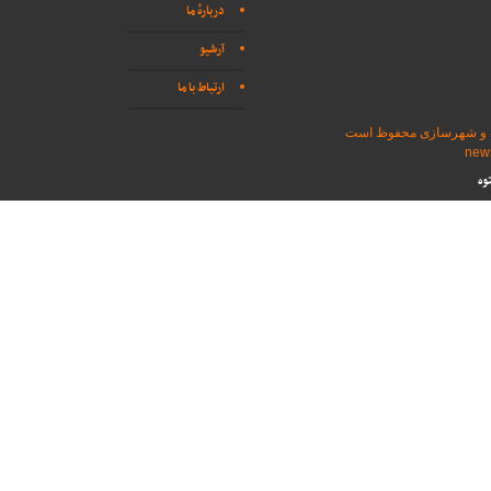
دربارهٔ ما
آرشیو
ارتباط با ما
اه و شهرسازی محفوظ است
وه