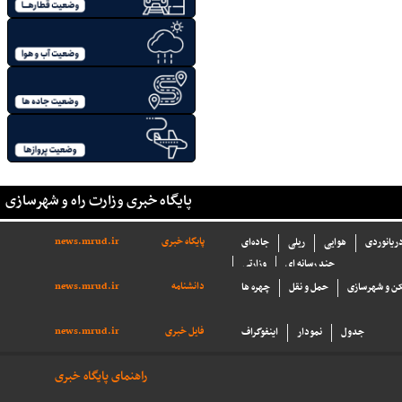
پایگاه خبری وزارت راه و شهرسازی
پایگاه خبری
news.mrud.ir
دریانوردی
هوایی
ریلی
جاده‌ای
چند رسانه ای
وزارتی
دانشنامه
news.mrud.ir
ن و شهرسازی
حمل و نقل
چهره ها
فایل خبری
news.mrud.ir
جدول
نمودار
اینفوگراف
راهنمای پایگاه خبری