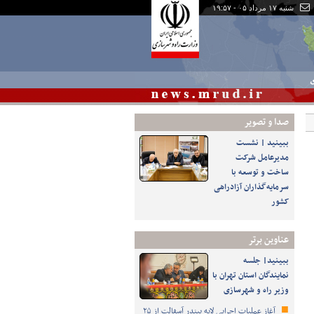
شنبه ۱۷ مرداد ۰۵ - ۱۹:۵۷
ی
صدا و تصوير
ببینید | نشست
مدیرعامل شرکت
ساخت و توسعه با
سرمایه‌گذاران آزادراهی
کشور
عناوین برتر
ببینید| جلسه
نمایندگان استان تهران با
وزیر راه و شهرسازی
آغاز عملیات اجرایی لایه بیندر آسفالت از ۲۵