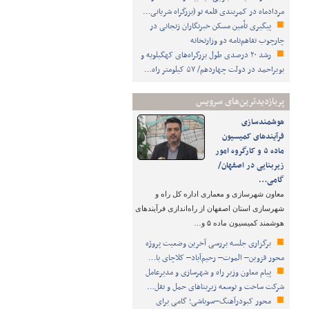
مردادماه در کمربندی قلعه نو (بزرگراه شریانی…
پیگیری تأمین مسکن خبرنگاران زنجانی در
چارچوب تفاهم‌نامه دو وزارتخانه
رشد ۲۰ درصدی طول بزرگراه‌های کهگیلویه و
بویراحمد در دولت چهاردهم/ ۵۷ کیلومتر راه…
پربازدیدترین‌های سرویس
هوشمندسازی
فرآیندهای کمیسیون
ماده ۵ و کارگروه امور
زیربنایی در اصفهان/
گامی…
معاون شهرسازی و معماری اداره کل راه و
شهرسازی استان اصفهان از راه‌اندازی فرآیندهای
هوشمند کمیسیون ماده ۵ و…
برگزاری جلسه بررسی آخرین وضعیت پروژه
محور قزوین– الموت– رحیم‌آباد– کلاچای با…
پیام معاون وزیر راه و شهرسازی و مدیرعامل
شرکت ساخت و توسعه زیربناهای حمل و نقل…
محور کبودرآهنگ–سوباشی؛ گامی برای