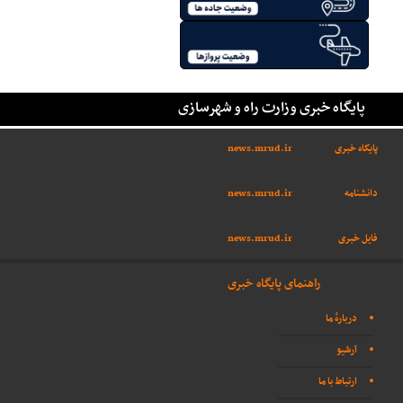
پایگاه خبری وزارت راه و شهرسازی
پایگاه خبری
news.mrud.ir
دانشنامه
news.mrud.ir
فایل خبری
news.mrud.ir
راهنمای پایگاه خبری
دربارهٔ ما
آرشیو
ارتباط با ما