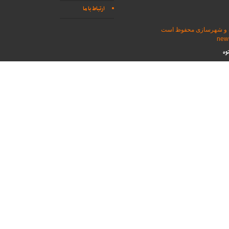
ارتباط با ما
اه و شهرسازی محفوظ است
وه