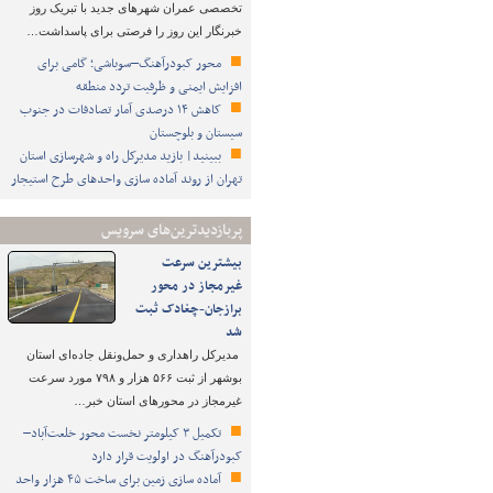
تخصصی عمران شهرهای جدید با تبریک روز
خبرنگار این روز را فرصتی برای پاسداشت…
محور کبودرآهنگ–سوباشی؛ گامی برای
افزایش ایمنی و ظرفیت تردد منطقه
کاهش ۱۴ درصدی آمار تصادفات در جنوب
سیستان و بلوچستان
ببینید| بازید مدیرکل راه و شهرسازی استان
تهران از روند آماده سازی واحدهای طرح استیجار
پربازدیدترین‌های سرویس
بیشترین سرعت
غیرمجاز در محور
برازجان-چغادک ثبت
شد
مدیرکل راهداری و حمل‌ونقل جاده‌ای استان
بوشهر از ثبت ۵۶۶ هزار و ۷۹۸ مورد سرعت
غیرمجاز در محورهای استان خبر…
تکمیل ۳ کیلومتر نخست محور خلعت‌آباد–
کبودرآهنگ در اولویت قرار دارد
آماده سازی زمین برای ساخت ۴۵ هزار واحد