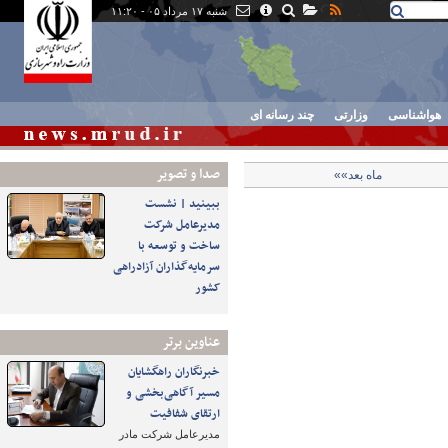
شنبه ۱۷ مرداد ۰۵ - ۱۱:۲۰
هواشناسی
وزارتی
چند رسانه ای
صدا و تصوير
ماه بعد»»
ببینید | نشست
مدیرعامل شرکت
ساخت و توسعه با
سرمایه‌گذاران آزادراهی
کشور
عناوین برتر
خبرنگاران راهگشایان
مسیر آگاهی‌بخشی و
ارتقای شفافیت
مدیرعامل شرکت مادر