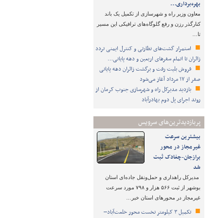
بهره‌برداری…
معاون وزیر راه و شهرسازی از تکمیل یک باند
کنارگذر رزن و رفع گلوگاه‌های ترافیکی این مسیر
تا…
استمرار گشت‌های نظارتی و کنترل ایمنی تردد
زائران تا اتمام سفرهای اربعین و دهه پایانی…
فروش بلیت رفت و برگشت زائران دهه پایانی
صفر از ۱۷ مرداد آغاز می‌شود
بازدید مدیرکل راه و شهرسازی جنوب کرمان از
روند اجرای پل دوم بهادرآباد
پربازدیدترین‌های سرویس
بیشترین سرعت
غیرمجاز در محور
برازجان-چغادک ثبت
شد
مدیرکل راهداری و حمل‌ونقل جاده‌ای استان
بوشهر از ثبت ۵۶۶ هزار و ۷۹۸ مورد سرعت
غیرمجاز در محورهای استان خبر…
تکمیل ۳ کیلومتر نخست محور خلعت‌آباد–