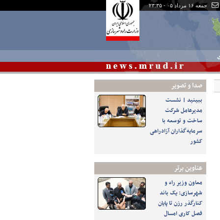
جمعه ۱۶ مرداد ۰۵ - ۲۳:۳۵
ی
صدا و تصوير
ببینید | نشست
مدیرعامل شرکت
ساخت و توسعه با
سرمایه‌گذاران آزادراهی
کشور
عناوین برتر
معاون وزیر راه و
شهرسازی: یک باند
کنارگذر رزن تا پایان
فصل کاری امسال